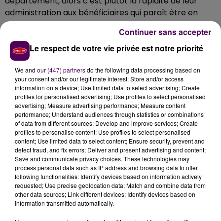
département, alors c’est plutôt la rapidité de leur
administration aux bénéficiaires qui paraît être en
cause : à ce jour, 86 500 Sarthois ont reçu leur
Continuer sans accepter
première injection, ce qui est plus que les 61 200
Mayennais traités, mais
Le respect de votre vie privée est notre priorité
presque deux fois moins que
les 162 200 personnes qui y ont eu droit en Maine-
We and
our (447) partners
do the following data processing based on
et-Loire
.
your consent and/or our legitimate interest: Store and/or access
information on a device; Use limited data to select advertising; Create
profiles for personalised advertising; Use profiles to select personalised
advertising; Measure advertising performance; Measure content
performance; Understand audiences through statistics or combinations
of data from different sources; Develop and improve services; Create
profiles to personalise content; Use profiles to select personalised
content; Use limited data to select content; Ensure security, prevent and
detect fraud, and fix errors; Deliver and present advertising and content;
Save and communicate privacy choices. These technologies may
process personal data such as IP address and browsing data to offer
following functionalities: Identify devices based on information actively
requested; Use precise geolocation data; Match and combine data from
other data sources; Link different devices; Identify devices based on
information transmitted automatically.