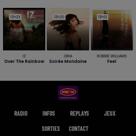
12h23
12h23
12h20
12h20
12h12
12h12
IZ
ORIA
ROBBIE WILLIAMS
Over The Rainbow
Soirée Mondaine
Feel
RADIO
INFOS
REPLAYS
JEUX
SORTIES
CONTACT