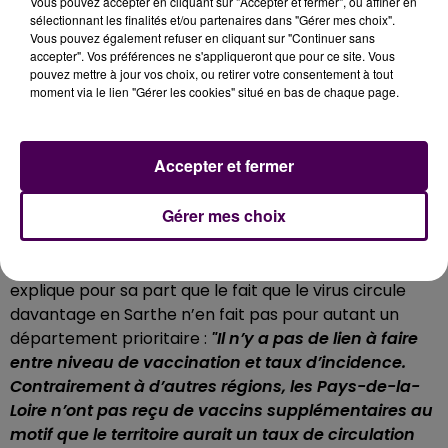
Vous pouvez accepter en cliquant sur "Accepter et fermer", ou affiner en
sélectionnant les finalités et/ou partenaires dans "Gérer mes choix".
Vous pouvez également refuser en cliquant sur "Continuer sans
accepter". Vos préférences ne s'appliqueront que pour ce site. Vous
pouvez mettre à jour vos choix, ou retirer votre consentement à tout
moment via le lien "Gérer les cookies" situé en bas de chaque page.
Accepter et fermer
"PAS DE LIEN ENTRE NIVEAU DE VACCINATION ET
Gérer mes choix
TAUX D’INCIDENCE"
Le directeur territorial de l’Agence régionale de Santé
explique pour sa part que le fait que le virus circule
davantage en Sarthe n’en fait pas pour autant un
département prioritaire :
"
Il n’y a pas de lien à faire
entre niveau de vaccination et taux d’incidence.
Contrairement à d’autres régions, les Pays-de-la-
Loire n’ont pas reçu de vaccins supplémentaires au
motif que le territoire aurait un taux de circulation