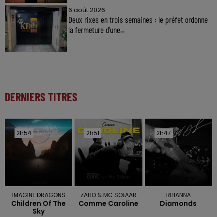
6 août 2026
Deux rixes en trois semaines : le préfet ordonne
la fermeture d'une...
DERNIERS TITRES
2h54
2h54
2h51
2h51
2h47
2h47
IMAGINE DRAGONS
ZAHO & MC SOLAAR
RIHANNA
Children Of The
Comme Caroline
Diamonds
Sky