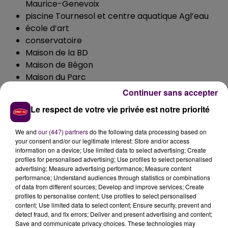
Maurice-Genevoix
piscine Tournesol et centre aquatique Agl’eau
école d’art
conservatoire
Maison de la BD
Maison de Bégon
Maison du Parc
ALCV
Continuer sans accepter
Maison des Provinces
Le respect de votre vie privée est notre priorité
ALEP
les mairies annexes Nord et Vienne ainsi que la
We and
our (447) partners
do the following data processing based on
Permanence Quinière seront fermées. Pour
your consent and/or our legitimate interest: Store and/or access
effectuer vos démarches, contactez la mairie
information on a device; Use limited data to select advertising; Create
profiles for personalised advertising; Use profiles to select personalised
centrale au 02 54 44 50 47.
advertising; Measure advertising performance; Measure content
performance; Understand audiences through statistics or combinations
La municipalité fait néanmoins savoir que :
of data from different sources; Develop and improve services; Create
Les
marchés
sont maintenus.
profiles to personalise content; Use profiles to select personalised
content; Use limited data to select content; Ensure security, prevent and
L’accueil de l’Hôtel de Ville
sera ouvert, aux
detect fraud, and fix errors; Deliver and present advertising and content;
horaires habituels dès lundi 16 mars.
Le service
Save and communicate privacy choices. These technologies may