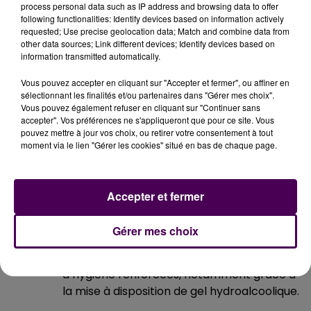
de la Vie civile
continue de fonctionner.
process personal data such as IP address and browsing data to offer
following functionalities: Identify devices based on information actively
Les élections
se dérouleront normalement. La
requested; Use precise geolocation data; Match and combine data from
Ville s’est adaptée pour garantir la sécurité des
other data sources; Link different devices; Identify devices based on
électeurs lors du scrutin. Les mesures suivantes
information transmitted automatically.
sont prévues pour les 29 bureaux de vote blésois
Vous pouvez accepter en cliquant sur "Accepter et fermer", ou affiner en
:
sélectionnant les finalités et/ou partenaires dans "Gérer mes choix".
rappel des gestes barrières dès l’entrée de
Vous pouvez également refuser en cliquant sur "Continuer sans
accepter". Vos préférences ne s'appliqueront que pour ce site. Vous
chaque bureau de vote ;
pouvez mettre à jour vos choix, ou retirer votre consentement à tout
mise à disposition d’un point d’eau avec
moment via le lien "Gérer les cookies" situé en bas de chaque page.
savon et papier essuie-mains ;
aménagement évitant la promiscuité (1
mètre entre chaque personne) ;
Accepter et fermer
stylos personnels autorisés pour signer la
liste d’émargement (encre indélébile noire
Gérer mes choix
ou bleue) ;
dépouillement dans des conditions
d’hygiène renforcées, notamment grâce à
la mise à disposition de gel hydroalcoolique.