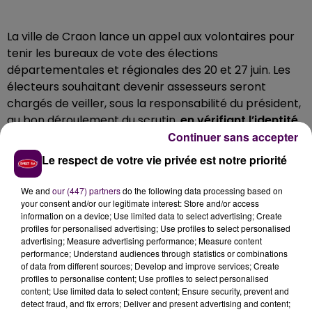
La ville de Craon lance un appel aux volontaires pour
tenir les bureaux de vote des élections
départementales et régionales des 20 et 27 juin. Les
électeurs souhaitant devenir assesseurs seront
chargés de veiller, sous la responsabilité du président,
au bon déroulement du scrutin,
en vérifiant l’identité
Continuer sans accepter
des votants
, en faisant signer la liste d’émargement
et en tamponnant leur carte électorale.
Le respect de votre vie privée est notre priorité
LES PERMANENCES DURENT 2H30 CHACUNE
We and
our (447) partners
do the following data processing based on
your consent and/or our legitimate interest: Store and/or access
On peut s’inscrire à
une ou plusieurs
des
information on a device; Use limited data to select advertising; Create
permanences de 2h30 chacune, à partir de 8h le
profiles for personalised advertising; Use profiles to select personalised
matin, et participer
si on le souhaite
au
advertising; Measure advertising performance; Measure content
performance; Understand audiences through statistics or combinations
dépouillement dès 18h. Pour tout renseignement
of data from different sources; Develop and improve services; Create
complémentaire ou pour participer à ce moment
profiles to personalise content; Use profiles to select personalised
important de la vie démocratique, il suffit de
content; Use limited data to select content; Ensure security, prevent and
detect fraud, and fix errors; Deliver and present advertising and content;
contacter le service élections au 02 43 06 13 09 ou