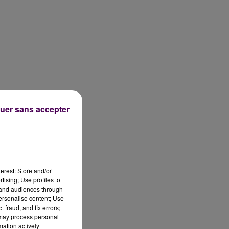
uer sans accepter
erest: Store and/or
tising; Use profiles to
tand audiences through
personalise content; Use
 fraud, and fix errors;
 may process personal
mation actively