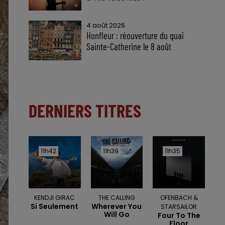
4 août 2026
Honfleur : réouverture du quai
Sainte-Catherine le 8 août
DERNIERS TITRES
11h42
11h42
11h39
11h39
11h35
11h35
KENDJI GIRAC
THE CALLING
OFENBACH &
Si Seulement
Wherever You
STARSAILOR
Will Go
Four To The
Floor