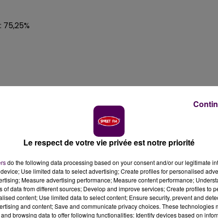
: 75,25%
Contin
63,19%
Le respect de votre vie privée est notre priorité
%
ers
do the following data processing based on your consent and/or our legitimate int
device; Use limited data to select advertising; Create profiles for personalised adver
vertising; Measure advertising performance; Measure content performance; Unders
ns of data from different sources; Develop and improve services; Create profiles to 
alised content; Use limited data to select content; Ensure security, prevent and detect
ertising and content; Save and communicate privacy choices. These technologies
and browsing data to offer following functionalities: Identify devices based on infor