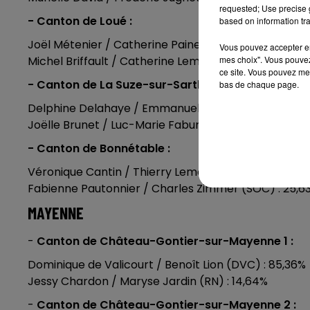
requested; Use precise g
- Canton de Loué :
based on information tra
Joël Métenier / Catherine Paineau (UCD) : 56,94%
Vous pouvez accepter en 
Michel Briffault / Catherine Lemercier (DIV) : 43,06%
mes choix". Vous pouvez
ce site. Vous pouvez met
- Canton de La Suze-sur-Sarthe :
bas de chaque page.
Delphine Delahaye / Emmanuel Franco (UD) : 61,95
Joëlle Brunet / Luc-Marie Faburel (UGE) : 38,05%
- Canton de Bonnétable :
Véronique Cantin / Thierry Lemonnier (DVD) : 74,37
Fabienne Pautonnier / Charles Zimmer (SOC) : 25,6
MAYENNE
-
Canton de Château-Gontier-sur-Mayenne 1 :
Dominique de Valicourt / Benoît Lion (DVC) : 85,36%
Jessy Chardon / Maryse Jardin (RN) : 14,64%
-
Canton de Château-Gontier-sur-Mayenne 2 :