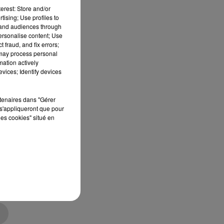
erest: Store and/or
.
tising; Use profiles to
tand audiences through
personalise content; Use
 fraud, and fix errors;
 may process personal
38
mation actively
vices; Identify devices
rtenaires dans "Gérer
s'appliqueront que pour
les cookies" situé en
uet