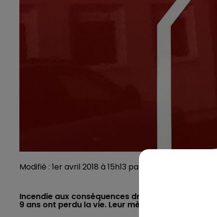
Modifié : 1er avril 2018 à 15h13 par Mélanie Kuszelewic
Incendie aux conséquences dramatiques ce dimanche
9 ans ont perdu la vie. Leur mère, retrouvée incons