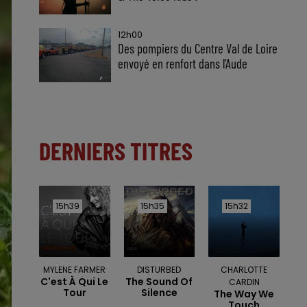
12h00
Des pompiers du Centre Val de Loire
envoyé en renfort dans l'Aude
DERNIERS TITRES
15h39
15h39
15h35
15h35
15h32
15h32
MYLENE FARMER
DISTURBED
CHARLOTTE
C'est À Qui Le
The Sound Of
CARDIN
Tour
Silence
The Way We
Touch