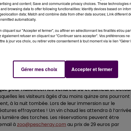
our nos patronymes préférés !
ertising and content; Save and communicate privacy choices. These technologies
and browsing data to offer following functionalities: Identify devices based on infor
eolocation data; Match and combine data from other data sources; Link different de
NNEL HANDICAPÉ
nsmitted automatically.
cliquant sur "Accepter et fermer", ou affiner en sélectionnant les finalités et/ou pa
 au Breil-sur-Mérize, et comprend un
Établissement et
 également refuser en cliquant sur "Continuer sans accepter". Vos préférences ne 
ent, un foyer semi-autonome et un Service
tre à jour vos choix, ou retirer votre consentement à tout moment via le lien "Gérer 
de 1974. Situé
au coeur d'une forêt de 90 hectares, sur un
imaux de la faune européenne sur près de 145 hectares e
travaillent dans le cadre de l’ESAT, à des activités allant 
chauffage, la restauration ou encore le soin des animaux.
Gérer mes choix
Accepter et fermer
RANDS POUR HALLOWEEN
ue pour Halloween les vendredi 30 et samedi 31 octob
quelles les visiteurs âgés d’au moins quinze ans pourront
nt, à la nuit tombée. Lors de leur immersion sur le
réatures effrayantes ! Un vin chaud les attendra à l’arrivé
la lumière des torches. Les réservations peuvent être
 email à
zoo@pescheray.com
au prix de 29 euros par