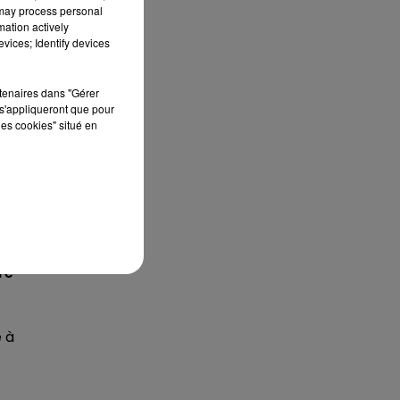
 may process personal
mation actively
vices; Identify devices
rtenaires dans "Gérer
s'appliqueront que pour
les cookies" situé en
t
de
re
e à