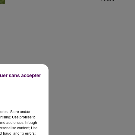
uer sans accepter
24
s
erest: Store and/or
tising; Use profiles to
tand audiences through
personalise content; Use
 fraud, and fix errors;