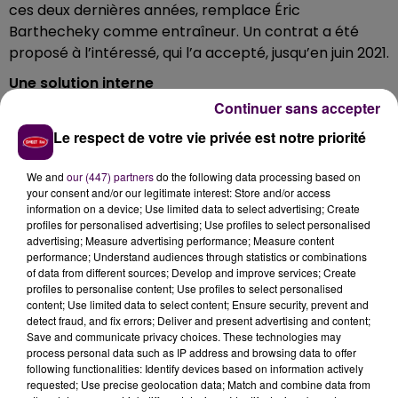
ces deux dernières années, remplace Éric
Barthecheky comme entraîneur. Un contrat a été
proposé à l’intéressé, qui l’a accepté, jusqu’en juin 2021.
Une solution interne
Continuer sans accepter
"Dounia s’inscrit dans la lignée des entraîneurs
promus en interne au sein du MSB, comme Vincent
Le respect de votre vie privée est notre priorité
Collet et JD Jackson. Homme de caractère connu
pour son sens du sacrifice et son souci du partage
We and
our (447) partners
do the following data processing based on
your consent and/or our legitimate interest: Store and/or access
lorsqu’il foulait les parquets, il sera secondé par
information on a device; Use limited data to select advertising; Create
Antoine Mathieu"
fait savoir le club manceau dans un
profiles for personalised advertising; Use profiles to select personalised
communiqué adressé aux rédactions ce mercredi 29
advertising; Measure advertising performance; Measure content
performance; Understand audiences through statistics or combinations
mai.
of data from different sources; Develop and improve services; Create
profiles to personalise content; Use profiles to select personalised
content; Use limited data to select content; Ensure security, prevent and
detect fraud, and fix errors; Deliver and present advertising and content;
Save and communicate privacy choices. These technologies may
process personal data such as IP address and browsing data to offer
following functionalities: Identify devices based on information actively
requested; Use precise geolocation data; Match and combine data from