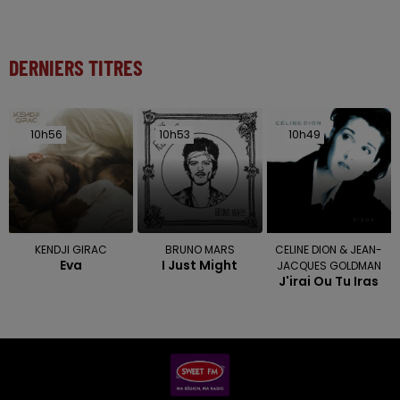
DERNIERS TITRES
10h56
10h56
10h53
10h53
10h49
10h49
KENDJI GIRAC
BRUNO MARS
CELINE DION & JEAN-
Eva
I Just Might
JACQUES GOLDMAN
J'irai Ou Tu Iras