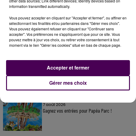
other data sources; Link different devices; Identify devices based on
information transmitted automatically.
Vous pouvez accepter en cliquant sur "Accepter et fermer", ou affiner en
sélectionnant les finalités et/ou partenaires dans "Gérer mes choix".
À LA UNE
Vous pouvez également refuser en cliquant sur "Continuer sans
accepter". Vos préférences ne s'appliqueront que pour ce site. Vous
pouvez mettre à jour vos choix, ou retirer votre consentement à tout
7 août 2026
moment via le lien "Gérer les cookies" situé en bas de chaque page.
Gagnez vos pass pour le V and B Fest' 2026 !
Accepter et fermer
11 juillet 2026
Inscrivez-vous au casting The Voice & The Voice
Gérer mes choix
Kids !
7 août 2026
Gagnez vos entrées pour Papéa Parc !