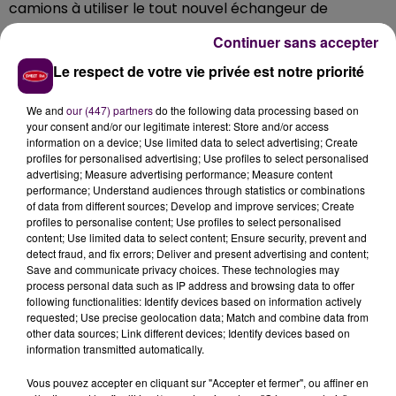
camions à utiliser le tout nouvel échangeur de
Connerré sans attendre la réalisation de la déviation
Continuer sans accepter
qui, à terme, doit aller avec, on fera transiter
un trafic
Le respect de votre vie privée est notre priorité
potentiellement dangereux sur des axes qui n’ont
pas été dimensionnés pour cela
. Notamment la rue
We and
our (447) partners
do the following data processing based on
de la Gare, bordée d’habitations, dans laquelle deux
your consent and/or our legitimate interest: Store and/or access
voitures se croisent déjà difficilement et où l’on trouve
information on a device; Use limited data to select advertising; Create
l’école élémentaire Jean-Rostand. Si cet itinéraire est
profiles for personalised advertising; Use profiles to select personalised
advertising; Measure advertising performance; Measure content
interdit par arrêté municipal –ce qui paraît
performance; Understand audiences through statistics or combinations
inéluctable-, alors les camions passeront par les
of data from different sources; Develop and improve services; Create
petites routes de campagne, guère plus adaptées.
profiles to personalise content; Use profiles to select personalised
content; Use limited data to select content; Ensure security, prevent and
L'ETAT MIS EN ACCUSATION
detect fraud, and fix errors; Deliver and present advertising and content;
Save and communicate privacy choices. These technologies may
process personal data such as IP address and browsing data to offer
Cette décision préfectorale, qu’ils disent
"regretter"
,
following functionalities: Identify devices based on information actively
met de facto les élus locaux en première ligne :
"Face
requested; Use precise geolocation data; Match and combine data from
aux difficultés,
l’Etat ne donne pas le signal d’être
other data sources; Link different devices; Identify devices based on
information transmitted automatically.
aux côtés des collectivités et de leurs habitants
"
.
Arnaud Mongella et ses soutiens rappellent
"combien
Vous pouvez accepter en cliquant sur "Accepter et fermer", ou affiner en
il est important que les délais annoncés par le