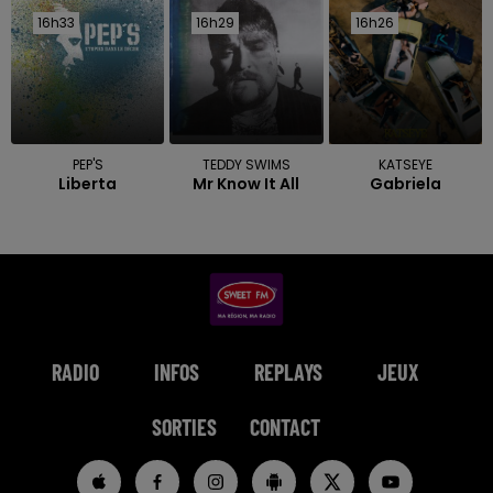
16h33
16h33
16h29
16h29
16h26
16h26
PEP'S
TEDDY SWIMS
KATSEYE
Liberta
Mr Know It All
Gabriela
RADIO
INFOS
REPLAYS
JEUX
SORTIES
CONTACT