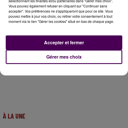
sélectionnant les finalités et/ou partenaires dans "Gérer mes choix".
Conseil départemental soient respectés"
: en
Vous pouvez également refuser en cliquant sur "Continuer sans
accepter". Vos préférences ne s'appliqueront que pour ce site. Vous
l’occurrence, une deuxième partie du
"barreau de
pouvez mettre à jour vos choix, ou retirer votre consentement à tout
raccordement"
entre l’A11 et la D323 qui doit être
moment via le lien "Gérer les cookies" situé en bas de chaque page.
achevée fin 2023, conformément
"aux engagements
pris"
. Avant cette date, le maire de Connerré aimerait
n’avoir à gérer que la circulation automobile et
Accepter et fermer
pouvoir offrir à ses administrés
"un horizon clair"
.
Gérer mes choix
À LA UNE