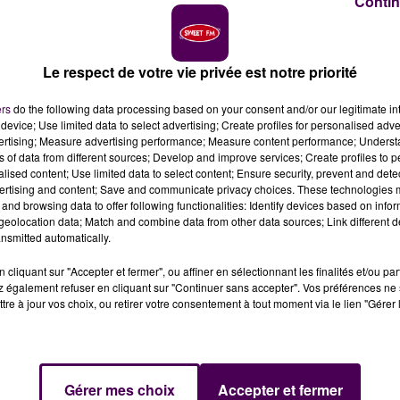
Contin
Le respect de votre vie privée est notre priorité
ateur
ers
do the following data processing based on your consent and/or our legitimate int
device; Use limited data to select advertising; Create profiles for personalised adver
vertising; Measure advertising performance; Measure content performance; Unders
iciers parisiens ce dimanche après-midi en expliquant
ns of data from different sources; Develop and improve services; Create profiles to 
alised content; Use limited data to select content; Ensure security, prevent and detect
ertising and content; Save and communicate privacy choices. These technologies
and browsing data to offer following functionalities: Identify devices based on infor
eolocation data; Match and combine data from other data sources; Link different de
natif de Saint-Calais, est en garde à vue depuis ce
nsmitted automatically.
s’était dénoncé auprès de policiers en faction près de
ensuite été retrouvé dans sa maison à Ecorpain par les
cliquant sur "Accepter et fermer", ou affiner en sélectionnant les finalités et/ou pa
 également refuser en cliquant sur "Continuer sans accepter". Vos préférences ne 
tre à jour vos choix, ou retirer votre consentement à tout moment via le lien "Gérer 
"
 ans est décédée
"
dans des circonstances violentes
".
du Mans. Une autopsie doit être réalisée dans la journée
Gérer mes choix
Accepter et fermer