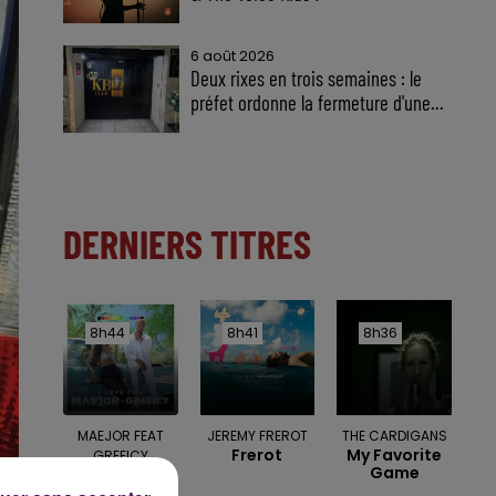
6 août 2026
Deux rixes en trois semaines : le
préfet ordonne la fermeture d'une...
DERNIERS TITRES
8h44
8h44
8h41
8h41
8h36
8h36
MAEJOR FEAT
JEREMY FREROT
THE CARDIGANS
Frerot
My Favorite
GREEICY
Game
I Love You