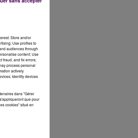
uer sans accepter
erest: Store and/or
tising; Use profiles to
tand audiences through
personalise content; Use
 fraud, and fix errors;
 may process personal
mation actively
vices; Identify devices
rtenaires dans "Gérer
s'appliqueront que pour
les cookies" situé en