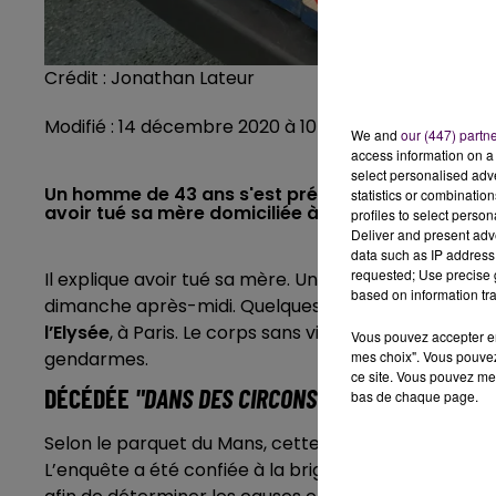
Crédit :
Jonathan Lateur
Modifié : 14 décembre 2020 à 10h45 par Jonathan L
We and
our (447) partn
access information on a 
select personalised ad
Un homme de 43 ans s'est présenté auprès de pol
statistics or combinatio
avoir tué sa mère domiciliée à Ecorpain.
profiles to select person
Deliver and present adv
data such as IP address 
requested; Use precise g
Il explique avoir tué sa mère. Un Sarthois de 43 ans, 
based on information tra
dimanche après-midi. Quelques heures plus tôt,
il 
l’Elysée
, à Paris. Le corps sans vie de la victime a 
Vous pouvez accepter en 
mes choix". Vous pouvez
gendarmes.
ce site. Vous pouvez met
DÉCÉDÉE
"DANS DES CIRCONSTANCES VIOLENTES
bas de chaque page.
Selon le parquet du Mans, cette femme âgée de 68
L’enquête a été confiée à la brigade de recherches 