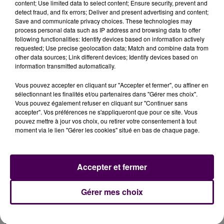
content; Use limited data to select content; Ensure security, prevent and
dorénavant
"seulement"
quatorze, selon l'ARS. Les
detect fraud, and fix errors; Deliver and present advertising and content;
admissions de malades du Covid-19 hors cas graves
Save and communicate privacy choices. These technologies may
process personal data such as IP address and browsing data to offer
ont quant à elles
"culminé"
à 261 le 30 avril, pour
following functionalities: Identify devices based on information actively
redescendre aujourd'hui à 176.
requested; Use precise geolocation data; Match and combine data from
other data sources; Link different devices; Identify devices based on
information transmitted automatically.
Vous pouvez accepter en cliquant sur "Accepter et fermer", ou affiner en
sélectionnant les finalités et/ou partenaires dans "Gérer mes choix".
Vous pouvez également refuser en cliquant sur "Continuer sans
accepter". Vos préférences ne s'appliqueront que pour ce site. Vous
pouvez mettre à jour vos choix, ou retirer votre consentement à tout
moment via le lien "Gérer les cookies" situé en bas de chaque page.
À LA UNE
Accepter et fermer
Gérer mes choix
7 août 2026
Gagnez vos pass pour le V and B Fest' 2026 !