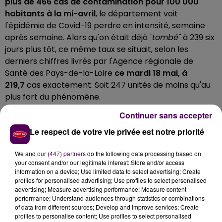
plus de 466 cas de contamination pour 100 000
habitants à la mi-avril
, le département voit
l'épidémie de Covid-19 perdre en intensité, semaine
après semaine. Alors qu'on était déjà
"tombé"
à 239 six
jours plus tôt, ce même taux se situait, selon les
derniers chiffres livrés par l'Agence régionale de
Santé des Pays-de-la-Loire
ce mardi 18 mai, à
219,7
cas exactement. Soit 247 unités de moins qu'au
plus fort du phénomène.
LA TENSION HOSPITALIÈRE RETOMBE
Continuer sans accepter
Le respect de votre vie privée est notre priorité
Même trajectoire pour le
"taux de positivité"
calculé
dans le département qui, lui, a atteint son plus haut
We and
our (447) partners
do the following data processing based on
-11,5%- le 23 avril, pour ne se situer désormais qu'à
your consent and/or our legitimate interest: Store and/or access
6,4%. Autre paramètre important,
la
"tension"
information on a device; Use limited data to select advertising; Create
profiles for personalised advertising; Use profiles to select personalised
hospitalière qui pèse directement sur l'état des
advertising; Measure advertising performance; Measure content
"troupes"
soignantes
: on comptabilisait 27 patients
performance; Understand audiences through statistics or combinations
en service de réanimation dans la Sarthe le 23 avril
of data from different sources; Develop and improve services; Create
profiles to personalise content; Use profiles to select personalised
toujours -chiffre le plus élevé sur un mois-, ils sont