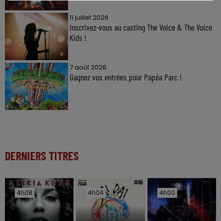
11 juillet 2026
Inscrivez-vous au casting The Voice & The Voice
Kids !
7 août 2026
Gagnez vos entrées pour Papéa Parc !
DERNIERS TITRES
4h08
4h08
4h04
4h04
4h00
4h00