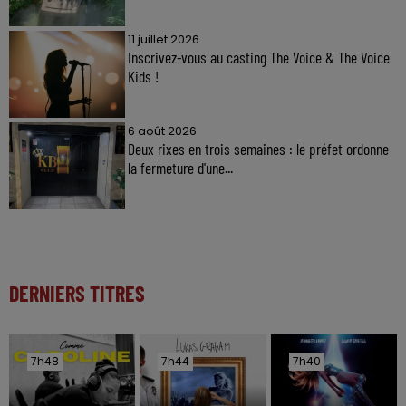
11 juillet 2026
Inscrivez-vous au casting The Voice & The Voice
Kids !
6 août 2026
Deux rixes en trois semaines : le préfet ordonne
la fermeture d'une...
DERNIERS TITRES
7h48
7h48
7h44
7h44
7h40
7h40