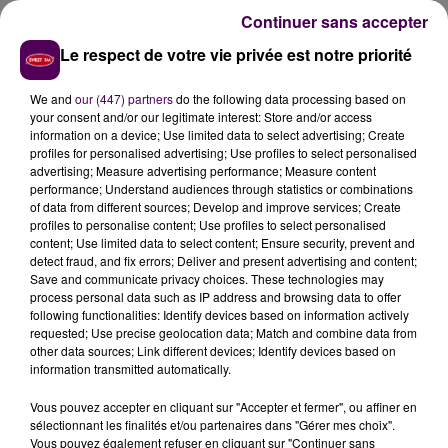
ans
. Beaucoup de ces jeunes s’en sortaient grâce à
Continuer sans accepter
des petits boulots, mais malheureusement avec la
Le respect de votre vie privée est notre priorité
crise, ils ont perdu leur job. Nous avons aussi
beaucoup d’étudiants internationaux qui ne peuvent
We and
our (447) partners
do the following data processing based on
plus compter sur le soutien de leurs parents, eux-
your consent and/or our legitimate interest: Store and/or access
mêmes en difficulté à cause du confinement"
information on a device; Use limited data to select advertising; Create
profiles for personalised advertising; Use profiles to select personalised
poursuit l’intéressée.
advertising; Measure advertising performance; Measure content
OBLIGATION DE S’ADAPTER
performance; Understand audiences through statistics or combinations
of data from different sources; Develop and improve services; Create
profiles to personalise content; Use profiles to select personalised
Pour faire face à cette hausse attendue mais
content; Use limited data to select content; Ensure security, prevent and
néanmoins soudaine, les Restos du Cœur ont été
detect fraud, and fix errors; Deliver and present advertising and content;
contraints de s’adapter et de revoir les horaires des
Save and communicate privacy choices. These technologies may
process personal data such as IP address and browsing data to offer
centres d’accueil :
"Par exemple,
pour toucher les
following functionalities: Identify devices based on information actively
étudiants, nous avons mis en place une distribution
requested; Use precise geolocation data; Match and combine data from
les lundis et vendredis soir
. Nous ouvrons également
other data sources; Link different devices; Identify devices based on
information transmitted automatically.
les centres une journée de plus par semaine. Nous
avons donc de quoi nourrir tout le monde,
mais mon
Vous pouvez accepter en cliquant sur "Accepter et fermer", ou affiner en
regret c’est que nous manquons de produits frais
sélectionnant les finalités et/ou partenaires dans "Gérer mes choix".
Vous pouvez également refuser en cliquant sur "Continuer sans
comme de la viande et des œufs pour que les repas