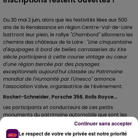
Du 30 mai 2 juin, alors que les festivités liées aux 500
ans de la Renaissance en région Centre-Val-de-Loire
battront leur plein, le rallye
"Chambord"
sillonnera les
chemins des châteaux de la Loire :
"Une cinquantaine
d'équipages à bord de belles carrosseries du XXe
siècle participera à cette course vintage au cœur
d'une région bercée par des paysages
exceptionnels aujourd'hui classée au Patrimoine
mondial de l'Humanité par l'Unesco"
annonce
l’association Valve, organisatrice de l’événement.
Rochet-Schneider, Porsche 356, Rolls Royce...
Les participants et conducteurs de ces petits
monuments du patrimoine automobile que sont les
Rochet-Schneider 1913, Peugeot 201, Porsche 356,
Continuer sans accepter
Mercedes Pagode, Ford Mustang, Coccinelle,
Le respect de votre vie privée est notre priorité
Maserati et Rolls Royce Silver Shadow –pour ne citer