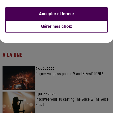
Accepter et fermer
Gérer mes choix
À LA UNE
7 août 2026
Gagnez vos pass pour le V and B Fest' 2026 !
11 juillet 2026
Inscrivez-vous au casting The Voice & The Voice
Kids !