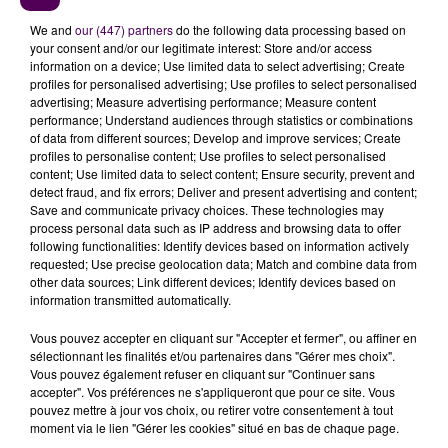
que les premiers inscrits-, se retrouveront
"sans esprit
We and
our (447) partners
do the following data processing based on
de compétition et dans un esprit de balade, pour
your consent and/or our legitimate interest: Store and/or access
information on a device; Use limited data to select advertising; Create
découvrir une richesse culturelle incroyable"
profiles for personalised advertising; Use profiles to select personalised
promet-on, entre le musée aéronautique de Cerny,
advertising; Measure advertising performance; Measure content
les châteaux de Meung-sur-Loire, Blois, Chambord et
performance; Understand audiences through statistics or combinations
of data from different sources; Develop and improve services; Create
Chaumont-sur-Loire entre autres étapes.
profiles to personalise content; Use profiles to select personalised
1 650 euros pour s'inscrire et rejoindre l'aventure
content; Use limited data to select content; Ensure security, prevent and
detect fraud, and fix errors; Deliver and present advertising and content;
Des
"étapes gourmandes"
seront aussi de l'aventure
Save and communicate privacy choices. These technologies may
process personal data such as IP address and browsing data to offer
avec une découverte des produits locaux, des repas
following functionalities: Identify devices based on information actively
champêtres ainsi qu'un
"sympathique pique-nique
requested; Use precise geolocation data; Match and combine data from
italien dans le parc du Château royal de Chambord"
other data sources; Link different devices; Identify devices based on
information transmitted automatically.
précise l’association Valve qui milite pour la liberté de
circuler en véhicule d’époque. Pour prendre part à
Vous pouvez accepter en cliquant sur "Accepter et fermer", ou affiner en
l’événement, il faut débourser 1 650 euros par
sélectionnant les finalités et/ou partenaires dans "Gérer mes choix".
Vous pouvez également refuser en cliquant sur "Continuer sans
équipage de deux personnes -tarif incluant
accepter". Vos préférences ne s'appliqueront que pour ce site. Vous
notamment assurance, repas et nuit-. Détails sur
pouvez mettre à jour vos choix, ou retirer votre consentement à tout
www.valveautoretro.com
!
moment via le lien "Gérer les cookies" situé en bas de chaque page.