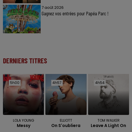
7 août 2026
Gagnez vos entrées pour Papéa Parc !
DERNIERS TITRES
5h00
5h00
4h57
4h57
4h54
4h54
LOLA YOUNG
ELLIOTT
TOM WALKER
Messy
On S'oubliera
Leave A Light On