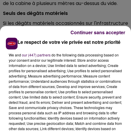
de la cabine à plusieurs mètres au-dessus du vide.
Seuls des dégâts matériels
Si les dégâts matériels occasionnés sur l'infrastructure
comme sur l'engin sont importants, aussi étonnant
Continuer sans accepter
qu'il y paraisse, le chauffeur, non blessé, s'en sort avec
Le respect de votre vie privée est notre priorité
une grosse frayeur, pas plus. Aucun autre véhicule n'a
été impliqué dans cet accident qui aura nécessité une
We and
our (447) partners
do the following data processing based on
longue opération de relevage et un ralentissement du
your consent and/or our legitimate interest: Store and/or access
trafic dans ce secteur.
information on a device; Use limited data to select advertising; Create
profiles for personalised advertising; Use profiles to select personalised
advertising; Measure advertising performance; Measure content
performance; Understand audiences through statistics or combinations
Crédit photos : Gendarmerie du Loir-et-Cher
of data from different sources; Develop and improve services; Create
profiles to personalise content; Use profiles to select personalised
content; Use limited data to select content; Ensure security, prevent and
detect fraud, and fix errors; Deliver and present advertising and content;
Save and communicate privacy choices. These technologies may
process personal data such as IP address and browsing data to offer
following functionalities: Identify devices based on information actively
requested; Use precise geolocation data; Match and combine data from
other data sources; Link different devices; Identify devices based on