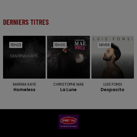
DERNIERS TITRES
15h03
15h03
15h00
15h00
14h56
14h56
MARINA KAYE
CHRISTOPHE MAE
LUIS FONSI
Homeless
La Lune
Despacito