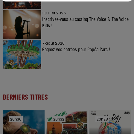
11 juillet 2026
Inscrivez-vous au casting The Voice & The Voice
Kids !
7 août 2026
Gagnez vos entrées pour Papéa Parc !
DERNIERS TITRES
20h36
20h36
20h32
20h32
20h28
20h28