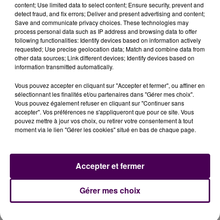
content; Use limited data to select content; Ensure security, prevent and
municipalité.
L'équipe de professionnels mobilisés dans
detect fraud, and fix errors; Deliver and present advertising and content;
le cadre de cette démarche inédite est joignable en
Save and communicate privacy choices. These technologies may
process personal data such as IP address and browsing data to offer
composant le 02 45 35 24 61, du lundi au vendredi de
following functionalities: Identify devices based on information actively
14h à 17h.
requested; Use precise geolocation data; Match and combine data from
other data sources; Link different devices; Identify devices based on
information transmitted automatically.
Vous pouvez accepter en cliquant sur "Accepter et fermer", ou affiner en
sélectionnant les finalités et/ou partenaires dans "Gérer mes choix".
Vous pouvez également refuser en cliquant sur "Continuer sans
accepter". Vos préférences ne s'appliqueront que pour ce site. Vous
pouvez mettre à jour vos choix, ou retirer votre consentement à tout
moment via le lien "Gérer les cookies" situé en bas de chaque page.
À LA UNE
Accepter et fermer
Gérer mes choix
7 août 2026
Gagnez vos pass pour le V and B Fest' 2026 !