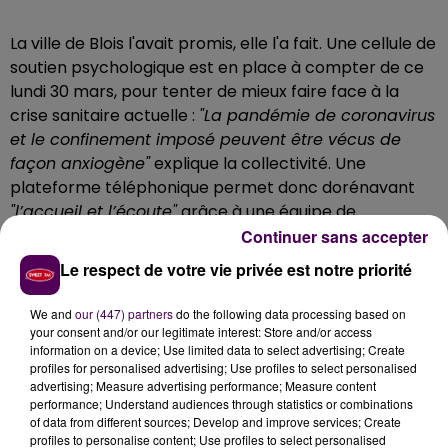
La ville de Blois l'avait promis, elle l'a fait. Une cellule de
soutien psychologique est en place à compter de ce
lundi 30 mars, pour tenter de mieux faire face à la
crise sanitaire actuelle :
"La pandémie de coronavirus
et le confinement imposé peuvent être vécus de
façon anxiogène"
explique la collectivité. Une
plateforme téléphonique permet donc dorénavant
"l’accueil et l’écoute"
grâce à une équipe de
psychologues bénévoles, en lien avec l’Agence
Continuer sans accepter
régionale de santé et le centre hospitalier de Blois.
Le respect de votre vie privée est notre priorité
Un public prioritaire
We and
our (447) partners
do the following data processing based on
La cellule de soutien psychologique est censée
your consent and/or our legitimate interest: Store and/or access
apporter de l'aide à destination de tout habitant de
information on a device; Use limited data to select advertising; Create
profiles for personalised advertising; Use profiles to select personalised
Blois
, avec une priorité donnée
"aux malades du
advertising; Measure advertising performance; Measure content
coronavirus et à leurs proches, aux personnes
performance; Understand audiences through statistics or combinations
âgées, seules et isolées, en situation de deuil ainsi
of data from different sources; Develop and improve services; Create
profiles to personalise content; Use profiles to select personalised
qu'aux salarié(e)s en activité"
précise la