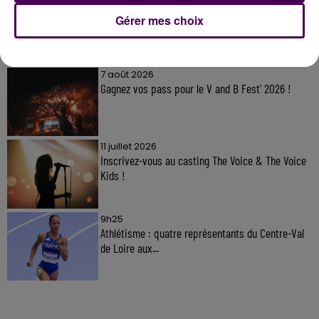
Gérer mes choix
À LA UNE
7 août 2026
Gagnez vos pass pour le V and B Fest' 2026 !
11 juillet 2026
Inscrivez-vous au casting The Voice & The Voice
Kids !
9h25
Athlétisme : quatre représentants du Centre-Val
de Loire aux...