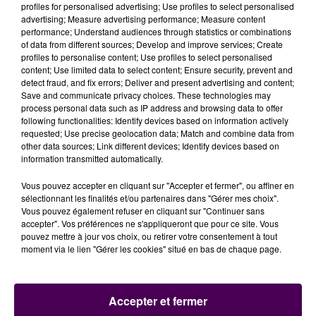
points à la mi-temps et 64 à la fin, d’avoir fait plus
profiles for personalised advertising; Use profiles to select personalised
advertising; Measure advertising performance; Measure content
attention à la balle en en perdant que neuf et
performance; Understand audiences through statistics or combinations
d’avoir remonté le pourcentage des paniers à trois
of data from different sources; Develop and improve services; Create
points"
liste Eric Barthecheky, qui rappelle
"le budget
profiles to personalise content; Use profiles to select personalised
content; Use limited data to select content; Ensure security, prevent and
très conséquent"
de l’adversaire du jour.
detect fraud, and fix errors; Deliver and present advertising and content;
Save and communicate privacy choices. These technologies may
process personal data such as IP address and browsing data to offer
Eric Bartecheky
following functionalities: Identify devices based on information actively
requested; Use precise geolocation data; Match and combine data from
other data sources; Link different devices; Identify devices based on
Les basketteurs du Mans vont à présent bénéficier
information transmitted automatically.
d’une semaine de repos, avant la reprise de
l’entraînement le 2 décembre.
Vous pouvez accepter en cliquant sur "Accepter et fermer", ou affiner en
sélectionnant les finalités et/ou partenaires dans "Gérer mes choix".
Vous pouvez également refuser en cliquant sur "Continuer sans
accepter". Vos préférences ne s'appliqueront que pour ce site. Vous
pouvez mettre à jour vos choix, ou retirer votre consentement à tout
moment via le lien "Gérer les cookies" situé en bas de chaque page.
Accepter et fermer