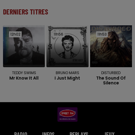
DERNIERS TITRES
12h02
12h02
11h56
11h56
11h53
11h53
TEDDY SWIMS
BRUNO MARS
DISTURBED
Mr Know It All
I Just Might
The Sound Of
Silence
RADIO
INFOS
REPLAYS
JEUX