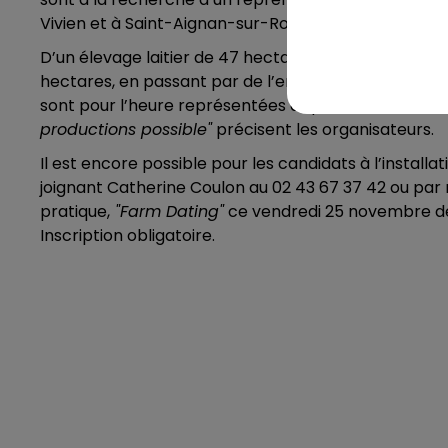
Vivien et à Saint-Aignan-sur-Roë.
D’un élevage laitier de 47 hectares et produisant 320
hectares, en passant par de l’engraissage de de volai
sont pour l’heure représentées disposent
"d’un ca
productions possible"
précisent les organisateurs.
Il est encore possible pour les candidats à l’installa
joignant Catherine Coulon au 02 43 67 37 42 ou par m
pratique,
"Farm Dating"
ce vendredi 25 novembre de 1
Inscription obligatoire.