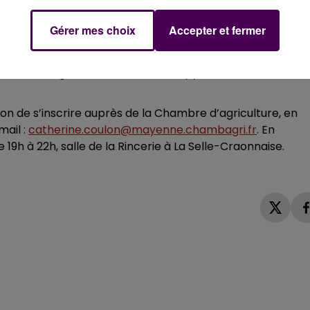
Gérer mes choix
Accepter et fermer
 000 litres à l’année à un cheptel de 170 truies sur 60
lle, en conventionnel ou en bio, toutes les exploitations q
dre de vie agréable et d’un développement des
tion de s’inscrire auprès de la Chambre d’agriculture, en
ail :
catherine.coulon@mayenne.chambagri.fr
. En
9h à 22h, salle de la Rincerie à La Selle-Craonnaise.