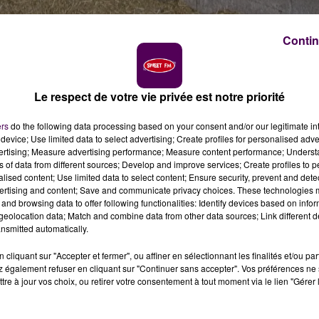
Contin
ie
Le respect de votre vie privée est notre priorité
neur, la Chambre d'agriculture de la Mayenne propose d
r le "Farm Dating" de ce vendredi 25 novembre à La Sell
ers
do the following data processing based on your consent and/or our legitimate int
device; Use limited data to select advertising; Create profiles for personalised adver
vertising; Measure advertising performance; Measure content performance; Unders
ns of data from different sources; Develop and improve services; Create profiles to 
qui recherchent un nouvel associé ou un repreneur pour leu
alised content; Use limited data to select content; Ensure security, prevent and detect
es Agriculteurs de la Mayenne proposent leur premier
"Fa
ertising and content; Save and communicate privacy choices. These technologies
and browsing data to offer following functionalities: Identify devices based on infor
z-vous de 7 minutes chacun au cours de la soirée, qui
eolocation data; Match and combine data from other data sources; Link different de
socié de présenter leur outil de travail"
expliquent les
nsmitted automatically.
cliquant sur "Accepter et fermer", ou affiner en sélectionnant les finalités et/ou pa
de fixer, ou non, au terme de l'échange, un rendez-vous s
 également refuser en cliquant sur "Continuer sans accepter". Vos préférences ne 
tre à jour vos choix, ou retirer votre consentement à tout moment via le lien "Gérer 
est programmé le vendredi 25 novembre, salle de la
r, onze exploitations ont confirmé leur inscription. Toutes
ur le secteur du pays de Craon, à Craon-même, à Cossé-le