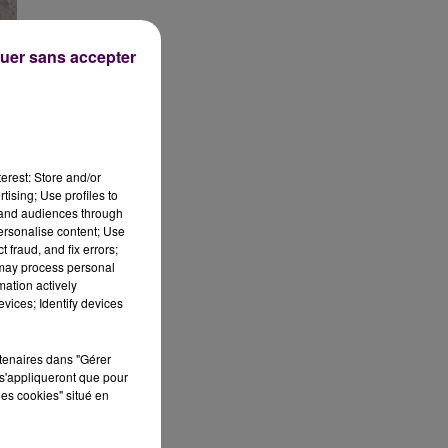
uer sans accepter
e
e-
erest: Store and/or
tising; Use profiles to
tand audiences through
personalise content; Use
r
 fraud, and fix errors;
rm
 may process personal
mation actively
vices; Identify devices
rtenaires dans "Gérer
ur
s'appliqueront que pour
les cookies" situé en
-