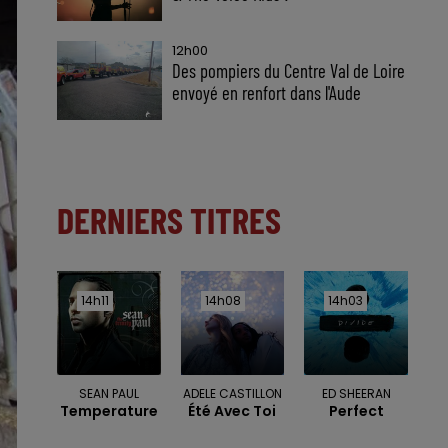
12h00
Des pompiers du Centre Val de Loire
envoyé en renfort dans l'Aude
DERNIERS TITRES
14h11
14h11
14h08
14h08
14h03
14h03
SEAN PAUL
ADELE CASTILLON
ED SHEERAN
Temperature
Été Avec Toi
Perfect