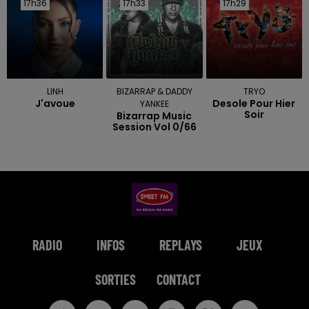
17h36
17h36
17h33
17h33
17h29
17h29
LINH
BIZARRAP & DADDY
TRYO
J'avoue
Desole Pour Hier
YANKEE
Soir
Bizarrap Music
Session Vol 0/66
RADIO
INFOS
REPLAYS
JEUX
SORTIES
CONTACT