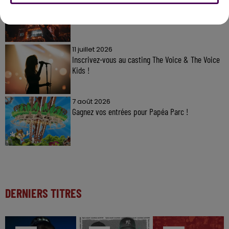
Gagnez vos pass pour le V and B Fest' 2026 !
11 juillet 2026
Inscrivez-vous au casting The Voice & The Voice
Kids !
7 août 2026
Gagnez vos entrées pour Papéa Parc !
DERNIERS TITRES