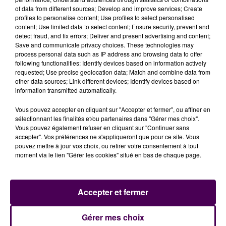
of data from different sources; Develop and improve services; Create
Paris-Levallois samedi puis Chalon-sur-Saône mardi
profiles to personalise content; Use profiles to select personalised
prochain.
content; Use limited data to select content; Ensure security, prevent and
detect fraud, and fix errors; Deliver and present advertising and content;
Save and communicate privacy choices. These technologies may
Écouter le podcast
process personal data such as IP address and browsing data to offer
following functionalities: Identify devices based on information actively
requested; Use precise geolocation data; Match and combine data from
Crédit photo : Dominique Breugnot
other data sources; Link different devices; Identify devices based on
information transmitted automatically.
Vous pouvez accepter en cliquant sur "Accepter et fermer", ou affiner en
sélectionnant les finalités et/ou partenaires dans "Gérer mes choix".
Vous pouvez également refuser en cliquant sur "Continuer sans
accepter". Vos préférences ne s'appliqueront que pour ce site. Vous
pouvez mettre à jour vos choix, ou retirer votre consentement à tout
moment via le lien "Gérer les cookies" situé en bas de chaque page.
Accepter et fermer
À LA UNE
Gérer mes choix
7 août 2026