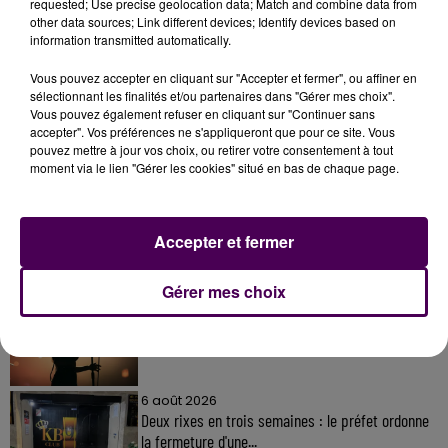
requested; Use precise geolocation data; Match and combine data from
other data sources; Link different devices; Identify devices based on
information transmitted automatically.
Vous pouvez accepter en cliquant sur "Accepter et fermer", ou affiner en
sélectionnant les finalités et/ou partenaires dans "Gérer mes choix".
Vous pouvez également refuser en cliquant sur "Continuer sans
accepter". Vos préférences ne s'appliqueront que pour ce site. Vous
À LA UNE
pouvez mettre à jour vos choix, ou retirer votre consentement à tout
moment via le lien "Gérer les cookies" situé en bas de chaque page.
31 juillet 2026
Gagnez vos entrées à Terra Botanica !
Accepter et fermer
Gérer mes choix
11 juillet 2026
Inscrivez-vous au casting The Voice & The Voice
Kids !
6 août 2026
Deux rixes en trois semaines : le préfet ordonne
la fermeture d'une...