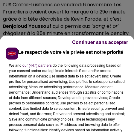
l’US Créteil-Lusitanos ce vendredi 6 novembre. Les
Franciliens avaient ouvert la marque à la 29e minute
grâce à la tête décroisée de Kevin Farade, et c’est
Benjaloud Youssouf
qui a permis aux
"sang et or"
d’égaliser à la 85e minute en transformant le penalty
obtenu par Julien Bègue. Cinq minutes plus tôt,
Continuer sans accepter
l’attaquant manceau Victor Glaentlzin avait été
Le respect de votre vie privée est notre priorité
expulsé peu de temps après son entrée en jeu.
Paradoxalement,
c’est une fois réduits à dix que les
We and
our (447) partners
do the following data processing based on
hommes de Didier Ollé-Nicolle se sont montrés les
your consent and/or our legitimate interest: Store and/or access
plus dangereux
. Au classement, Le Mans fait du
information on a device; Use limited data to select advertising; Create
profiles for personalised advertising; Use profiles to select personalised
surplace avec
un 8e match nul en douze rencontres
:
advertising; Measure advertising performance; Measure content
une série assez éloignée des ambitions affichées en
performance; Understand audiences through statistics or combinations
début de saison et qui pourait bien commencer à
of data from different sources; Develop and improve services; Create
profiles to personalise content; Use profiles to select personalised
frustrer les supporteurs.
content; Use limited data to select content; Ensure security, prevent and
detect fraud, and fix errors; Deliver and present advertising and content;
Save and communicate privacy choices. These technologies may
process personal data such as IP address and browsing data to offer
following functionalities: Identify devices based on information actively