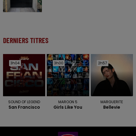
DERNIERS TITRES
3h04
3h04
3h00
3h00
2h57
2h57
SOUND OF LEGEND
MAROON 5
MARGUERITE
San Francisco
Girls Like You
Bellevie