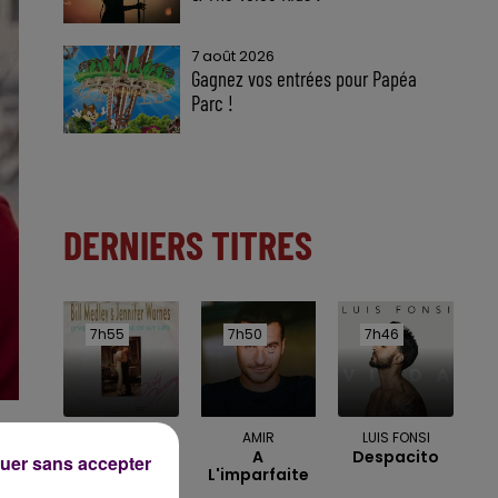
7 août 2026
Gagnez vos entrées pour Papéa
Parc !
DERNIERS TITRES
7h55
7h55
7h50
7h50
7h46
7h46
BILL MEDLEY &
AMIR
LUIS FONSI
A
Despacito
JENNIFER
uer sans accepter
L'imparfaite
WARNES
The Time Of