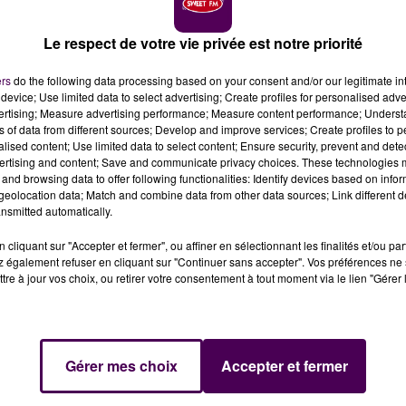
aint-Aignan-sur-Cher organise un important forum
taquer la saison 2019.
Le respect de votre vie privée est notre priorité
ers
do the following data processing based on your consent and/or our legitimate int
nçait sa grande campagne de recrutement en vue de la
device; Use limited data to select advertising; Create profiles for personalised adver
vertising; Measure advertising performance; Measure content performance; Unders
ombreux : pour le fonctionnement des quatre hôtels
ns of data from different sources; Develop and improve services; Create profiles to 
 de 110 personnes en CDD à temps complet pour exercer l
alised content; Use limited data to select content; Ensure security, prevent and detect
alets de chambres ou encore réceptionnistes.
ertising and content; Save and communicate privacy choices. These technologies
and browsing data to offer following functionalities: Identify devices based on infor
 et de bonne humeur"
eolocation data; Match and combine data from other data sources; Link different de
nsmitted automatically.
180 postes en CDD qui devront être pourvus : vendeurs e
 caisse, agents d’entretien, agents de sécurité entre autre
cliquant sur "Accepter et fermer", ou affiner en sélectionnant les finalités et/ou pa
 également refuser en cliquant sur "Continuer sans accepter". Vos préférences ne 
fidèles saisonniers, apporter leur savoir-faire, leur
tre à jour vos choix, ou retirer votre consentement à tout moment via le lien "Gérer 
illis, formés et accompagnés par nos 335 permanents"
amedi 15 décembre
Gérer mes choix
Accepter et fermer
s besoins en main d’œuvre, il restait à recruter 170
tes toujours disponibles, le
"ZooParc de Beauval"
donne