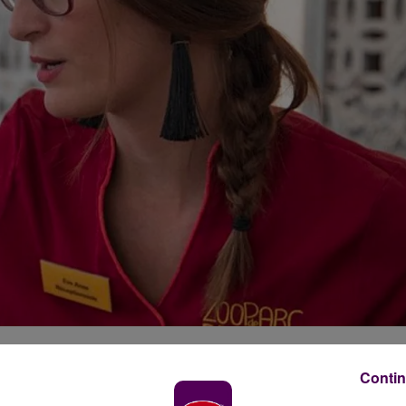
rie
Contin