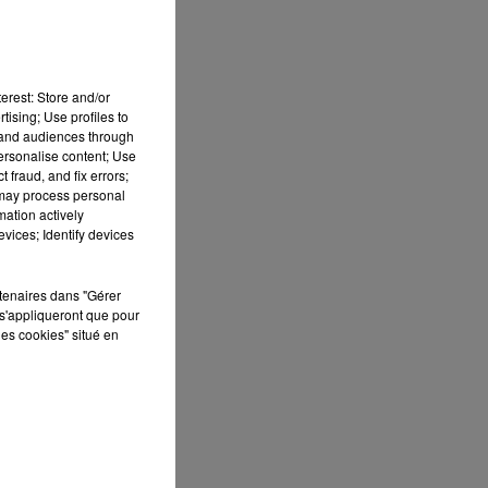
My Life
erest: Store and/or
tising; Use profiles to
tand audiences through
personalise content; Use
es
 fraud, and fix errors;
 may process personal
mation actively
vices; Identify devices
n
s.
rtenaires dans "Gérer
s'appliqueront que pour
les cookies" situé en