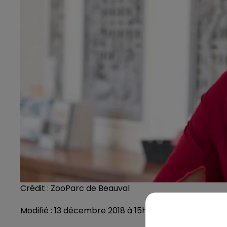
Crédit :
ZooParc de Beauval
Modifié : 13 décembre 2018 à 15h59 par Emilien Borde