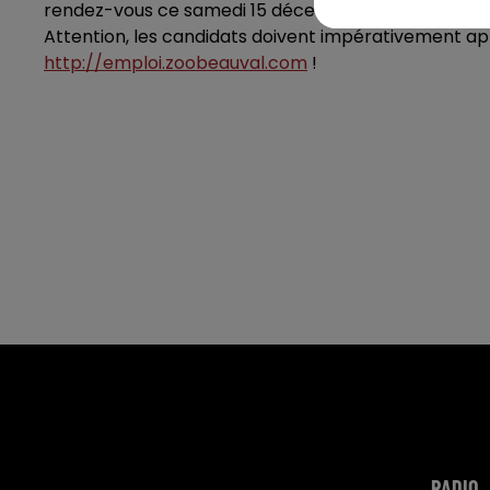
rendez-vous ce samedi 15 décembre de 9h à 13h au s
Attention, les candidats doivent impérativement appo
http://emploi.zoobeauval.com
!
RADIO