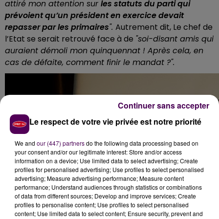
attiré mon attention sur
les statuts du parti qui
prévoient qu’un président en exercice devait
repasser par les primaires
".
Autrement dit, Le chef de
l’Etat se serait retrouvé face à de
"soi-disant amis qui
auraient démoli mon quinquennat ! Après cela, en
cas de défaite, comment finir le mandat ?".
Continuer sans accepter
Le respect de votre vie privée est notre priorité
We and
our (447) partners
do the following data processing based on
your consent and/or our legitimate interest: Store and/or access
information on a device; Use limited data to select advertising; Create
profiles for personalised advertising; Use profiles to select personalised
advertising; Measure advertising performance; Measure content
performance; Understand audiences through statistics or combinations
of data from different sources; Develop and improve services; Create
profiles to personalise content; Use profiles to select personalised
content; Use limited data to select content; Ensure security, prevent and