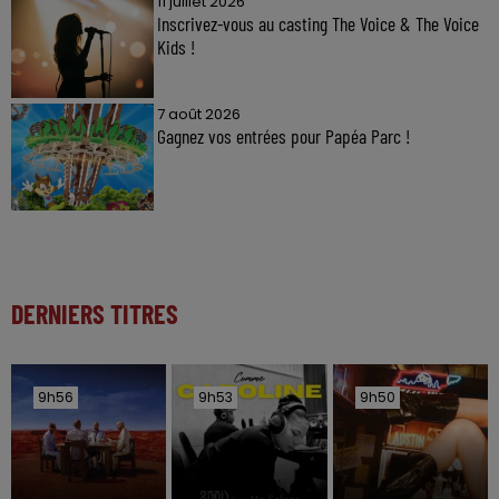
11 juillet 2026
Inscrivez-vous au casting The Voice & The Voice
Kids !
7 août 2026
Gagnez vos entrées pour Papéa Parc !
DERNIERS TITRES
9h56
9h56
9h53
9h53
9h50
9h50