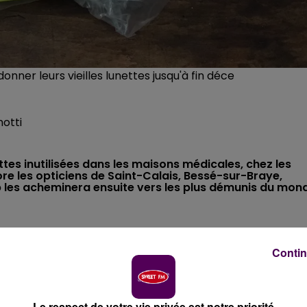
onner leurs vieilles lunettes jusqu'à fin déce
notti
tes inutilisées dans les maisons médicales, chez les
re les opticiens de Saint-Calais, Bessé-sur-Braye,
 les acheminera ensuite vers les plus démunis du mon
ée mondiale de la vue, lancée au niveau mondial depuis
Contin
 la Braye et de l’Anille sont invités par le Lions Club Saint
r en sortir les lunettes qui ne servent plus. Paires de tous
apporter en maison médicale, chez les professionnels de
s commerçants,
jusqu'à la fin de l'année 2020.
Le respect de votre vie privée est notre priorité