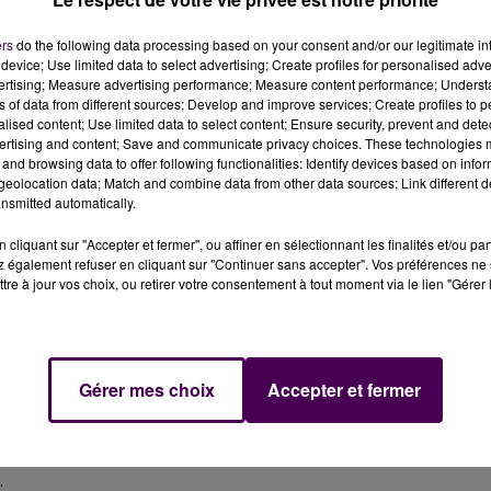
URES
ers
do the following data processing based on your consent and/or our legitimate int
device; Use limited data to select advertising; Create profiles for personalised adver
pulations locales au
don d'un objet devenu inutile.
Il
vertising; Measure advertising performance; Measure content performance; Unders
ns of data from different sources; Develop and improve services; Create profiles to 
au centre national Médico Lions, situé au Havre, qui se
alised content; Use limited data to select content; Ensure security, prevent and detect
sser par correction de vision. Le centre havrais sera à mê
ertising and content; Save and communicate privacy choices. These technologies
 dans le monde entier, y compris en France, où elles sont
and browsing data to offer following functionalities: Identify devices based on infor
eolocation data; Match and combine data from other data sources; Link different de
uiera pour cela sur son réseau, composé de 46.000 Lions
nsmitted automatically.
is locaux garantissent que l'attribution des lunettes
t dans le monde, qu'elle sera c
ontrôlée, et dans la plus
cliquant sur "Accepter et fermer", ou affiner en sélectionnant les finalités et/ou pa
 également refuser en cliquant sur "Continuer sans accepter". Vos préférences ne 
tre à jour vos choix, ou retirer votre consentement à tout moment via le lien "Gérer 
URE DEPUIS 100 ANS
 Mondiale de la Vue, le 8 octobre dernier, u
ne personne
econdes.
Un enfant devient aveugle toutes les minutes. O
Gérer mes choix
Accepter et fermer
es qui deviennent aveugles chaque année. Et à 180 millio
ité visuelle dans le monde. De 40 à 45 millions d'entre
mentation
, conséquence directe de l'accroissement
.