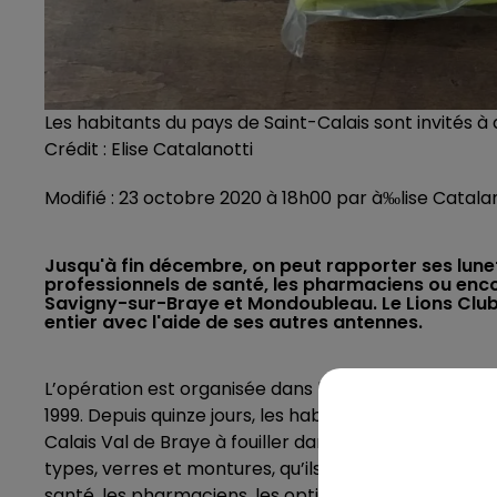
Les habitants du pays de Saint-Calais sont invités à d
Crédit :
Elise Catalanotti
Modifié : 23 octobre 2020 à 18h00 par à‰lise Catala
Jusqu'à fin décembre, on peut rapporter ses lunet
professionnels de santé, les pharmaciens ou enco
Savigny-sur-Braye et Mondoubleau. Le Lions Club
entier avec l'aide de ses autres antennes.
L’opération est organisée dans le cadre de la Journ
1999. Depuis quinze jours, les habitants des Vallées de
Calais Val de Braye à fouiller dans leurs placards pou
types, verres et montures, qu’ils pourront ensuite 
santé, les pharmaciens, les opticiens, et même de