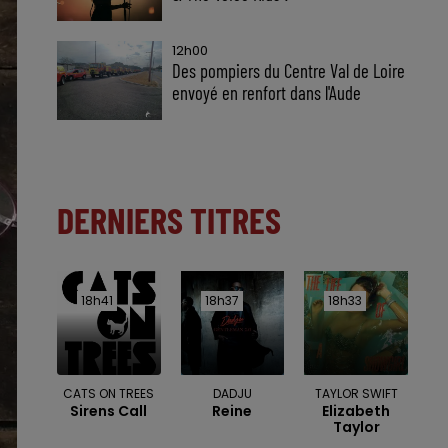
12h00
Des pompiers du Centre Val de Loire
envoyé en renfort dans l'Aude
DERNIERS TITRES
18h41
18h41
18h37
18h37
18h33
18h33
CATS ON TREES
DADJU
TAYLOR SWIFT
Sirens Call
Reine
Elizabeth
Taylor