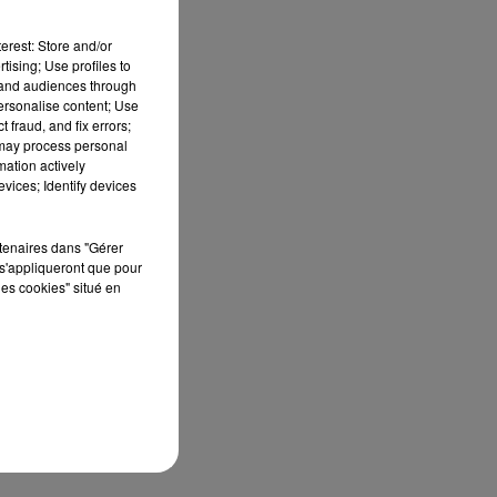
erest: Store and/or
tising; Use profiles to
tand audiences through
personalise content; Use
 fraud, and fix errors;
me
 may process personal
mation actively
vices; Identify devices
rtenaires dans "Gérer
s'appliqueront que pour
les cookies" situé en
n
ns