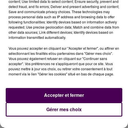
content; Use limited data to select content; Ensure security, prevent and
d’autres points achoppent encore.
Cela concerne le
detect fraud, and fix errors; Deliver and present advertising and content;
versement d’une prime défiscalisée de 300 euros,
Save and communicate privacy choices. These technologies may
process personal data such as IP address and browsing data to offer
l’augmentation des salaires et le réajustement des
following functionalities: Identify devices based on information actively
temps de pause entre deux vacations
.
requested; Use precise geolocation data; Match and combine data from
other data sources; Link different devices; Identify devices based on
information transmitted automatically.
Vous pouvez accepter en cliquant sur "Accepter et fermer", ou affiner en
sélectionnant les finalités et/ou partenaires dans "Gérer mes choix".
Vous pouvez également refuser en cliquant sur "Continuer sans
accepter". Vos préférences ne s'appliqueront que pour ce site. Vous
pouvez mettre à jour vos choix, ou retirer votre consentement à tout
moment via le lien "Gérer les cookies" situé en bas de chaque page.
À LA UNE
Accepter et fermer
Gérer mes choix
31 juillet 2026
Gagnez vos entrées à Terra Botanica !