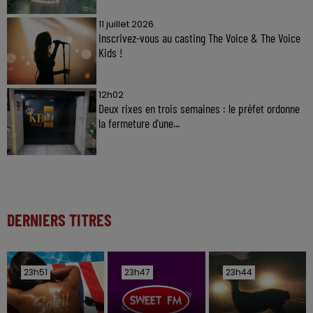
11 juillet 2026
Inscrivez-vous au casting The Voice & The Voice
Kids !
12h02
Deux rixes en trois semaines : le préfet ordonne
la fermeture d'une...
DERNIERS TITRES
23h51
23h51
23h47
23h47
23h44
23h44