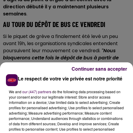
direction débuté il y a maintenant plusieurs
semaines
.
AU TOUR DU DÉPÔT DE BUS CE VENDREDI
Si le piquet de grève a finalement été levé un peu
avant 19h, les organisations syndicales entendent
poursuivent leur mouvement ce vendredi.
"Nous
bloquerons cette fois le dépôt de bus à partir de
5h30"
explique Bruno Peltier, représentant Force
Continuer sans accepter
Ouvrière. Cela signifie que le trafic risque une nouvelle
Le respect de votre vie privée est notre priorité
fois d’être très perturbé voire même complétement
à l’arrêt.
We and
our (447) partners
do the following data processing based on
DES NÉGOCIATIONS AU POINT MORT
your consent and/or our legitimate interest: Store and/or access
information on a device; Use limited data to select advertising; Create
profiles for personalised advertising; Use profiles to select personalised
Concernant l'avancement des négociations, il n’y a
advertising; Measure advertising performance; Measure content
pas eu pour l’heure de nouvelle réunion avec la
performance; Understand audiences through statistics or combinations
direction. Si plusieurs revendications ont pu aboutir
of data from different sources; Develop and improve services; Create
profiles to personalise content; Use profiles to select personalised
comme l’arrêt de la construction de dos d’âne,