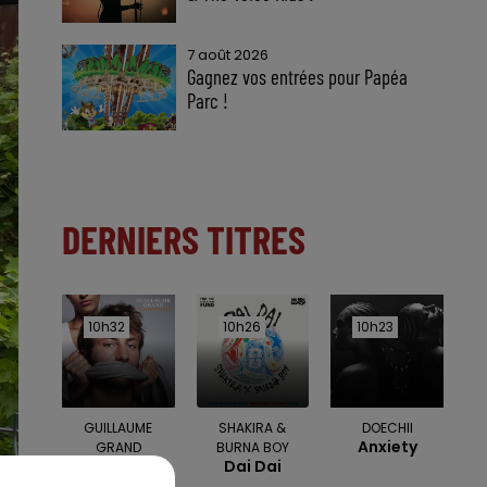
7 août 2026
Gagnez vos entrées pour Papéa
Parc !
DERNIERS TITRES
10h32
10h32
10h26
10h26
10h23
10h23
GUILLAUME
SHAKIRA &
DOECHII
Anxiety
GRAND
BURNA BOY
Toi Et Moi
Dai Dai