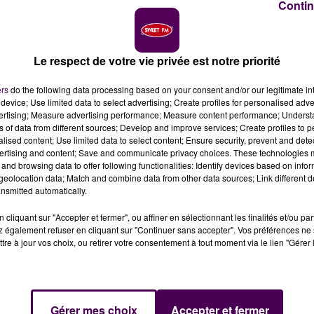
Contin
Le respect de votre vie privée est notre priorité
ers
do the following data processing based on your consent and/or our legitimate int
device; Use limited data to select advertising; Create profiles for personalised adver
vertising; Measure advertising performance; Measure content performance; Unders
ns of data from different sources; Develop and improve services; Create profiles to 
alised content; Use limited data to select content; Ensure security, prevent and detect
ales en Pays-de-la-Loire, le candidat du
ertising and content; Save and communicate privacy choices. These technologies
re en ses chances.
and browsing data to offer following functionalities: Identify devices based on infor
eolocation data; Match and combine data from other data sources; Link different de
nsmitted automatically.
s régionales en Pays-de-la-Loire. Le candidat du
cliquant sur "Accepter et fermer", ou affiner en sélectionnant les finalités et/ou pa
3% des voix.
"J’ai pratiqué l’athlétisme sur toutes les piste
 également refuser en cliquant sur "Continuer sans accepter". Vos préférences ne 
e course que quand on espère la gagner"
affirme le
tre à jour vos choix, ou retirer votre consentement à tout moment via le lien "Gérer 
Ne pas venir voter dimanche c’est soutenir la politique
"
estime Hervé Juvin, qui compte mobiliser son électorat
Gérer mes choix
Accepter et fermer