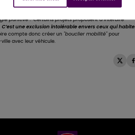
st régulièrement décrit comme l’écolo du Rassemblemen
ogie punitive"
.
"Certains projets proposent d’interdire
.
C’est une exclusion intolérable envers ceux qui habite
Loire compte donc créer un
"bouclier mobilité"
pour
ille avec leur véhicule.