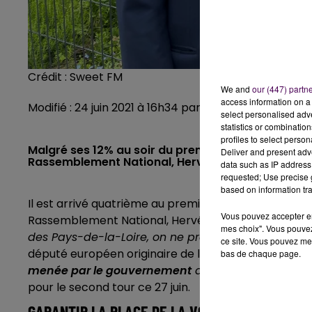
Crédit :
Sweet FM
We and
our (447) partn
access information on a 
Modifié : 24 juin 2021 à 16h34 par Clément Rohée
select personalised ad
statistics or combinatio
profiles to select person
Malgré ses 12% au soir du premier tour des région
Deliver and present adv
Rassemblement National, Hervé Juvin, croit enco
data such as IP address 
requested; Use precise g
based on information tra
Il est arrivé quatrième au premier tour des élection
Vous pouvez accepter en 
Rassemblement National, Hervé Juvin, a réalisé 12,5
mes choix". Vous pouvez
des Pays-de-la-Loire, on ne prend le départ d’un
ce site. Vous pouvez met
député européen originaire de la Loire-Atlantique.
"
bas de chaque page.
menée par le gouvernement
d’Emmanuel Macron
pour le second tour ce 27 juin.
GARANTIR LA PLACE DE LA VOITURE EN VILLE