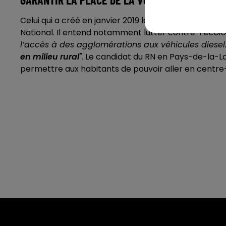
Celui qui a créé en janvier 2019 le
"Parti Localiste"
, e
National. Il entend notamment lutter contre
"l’écol
l’accès à des agglomérations aux véhicules diesel
en milieu rural
"
. Le candidat du RN en Pays-de-la-
permettre aux habitants de pouvoir aller en centre-v