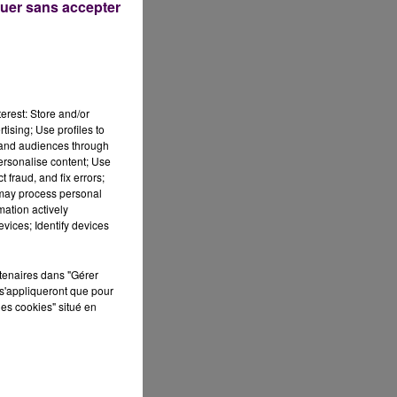
uer sans accepter
erest: Store and/or
tising; Use profiles to
tand audiences through
personalise content; Use
 fraud, and fix errors;
 may process personal
mation actively
vices; Identify devices
rtenaires dans "Gérer
s
s'appliqueront que pour
les cookies" situé en