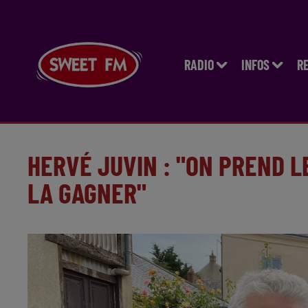
RADIO
INFOS
R
HERVÉ JUVIN : "ON PREND 
LA GAGNER"