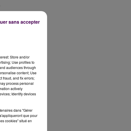
n
uer sans accepter
me
e
erest: Store and/or
tising; Use profiles to
tand audiences through
personalise content; Use
s
 fraud, and fix errors;
un
 may process personal
mation actively
o
vices; Identify devices
n
rtenaires dans "Gérer
s'appliqueront que pour
les cookies" situé en