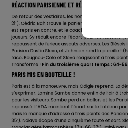
RÉACTION PARISIENNE ET RÉSISTANCE BLÉSOIS
De retour des vestiaires, les hommes de la capital
21’). Cédric Bah trouve le panier pour l’ADA, et Kam
est repris en contre, et le coach blésois Mickaël Ha
joueurs. Sy réduit encore l’écart pour les visiteurs (
repoussent de furieux assauts adverses. Les Blésois i
Parisien Dustin Sleva, et Johnson rend la pareille !
face, Bougnou-Colo et Sleva réagissent à trois points
Transforme !
Fin du troisième quart temps : 64-56
PARIS MIS EN BOUTEILLE !
Paris est à la manœuvre, mais Odigie reprend. La d
s’exprimer. Lamine Sambe donne enfin de l’air à trois
pour les visiteurs. Sambe perd un ballon, et les Pari
repoussé. L’ADA maintient l’écart sur le tableau par
mais le manque d’adresse à trois points des Parisien
35’). Ndiaye écope d’une cinquième faute et sort. Sl
Monclar aère l’atmosphère (74-68, 37’), imité par C