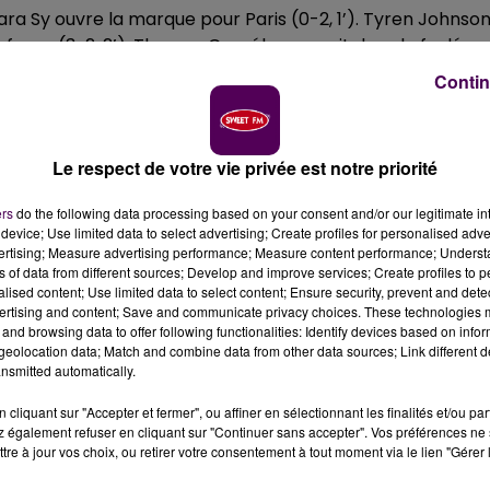
mara Sy ouvre la marque pour Paris (0-2, 1’). Tyren Johnso
franc (3-2, 2’). Thomas Cornély poursuit dans la foulée,
te, mais l’ADA écarte le danger. Ce dernier se rachète,
Contin
 Tanghe (11-8, 5’). Un long dunk appuyé de Johnson confir
 Paris, et les Blésois poussent dans la raquette adverse. L
Sambe cale à trois points, et un important travail de
Le respect de votre vie privée est notre priorité
 (16-10, 7’), et Sambe enchaîne (19-12, 9’). Odigie creuse
emps : 23-12
.
ers
do the following data processing based on your consent and/or our legitimate int
device; Use limited data to select advertising; Create profiles for personalised adver
vertising; Measure advertising performance; Measure content performance; Unders
ns of data from different sources; Develop and improve services; Create profiles to 
ltiplient les pertes de balle. L’ADA prend le large face à ce
alised content; Use limited data to select content; Ensure security, prevent and detect
cifie les visiteurs sous la raquette, puis enchaîne encore... 
ertising and content; Save and communicate privacy choices. These technologies
and browsing data to offer following functionalities: Identify devices based on infor
n Sleva donne un peu d’air au tableau (31-16, 13’), mais Matté
eolocation data; Match and combine data from other data sources; Link different de
 d’orgueil parisien avec Kamagate (33-21, 14’). Mais Tyre
nsmitted automatically.
ints, mais le capitaine Monclar est là, puis encore
cliquant sur "Accepter et fermer", ou affiner en sélectionnant les finalités et/ou pa
 et tient éloignées les tentatives parisiennes. Un trois
 également refuser en cliquant sur "Continuer sans accepter". Vos préférences ne 
utre ! Amara Sy prend un primé pour Paris (48-33, 19’)
Le
tre à jour vos choix, ou retirer votre consentement à tout moment via le lien "Gérer 