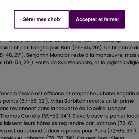
E
e remettent en jeu et marquent par Ryan Boatright (48-37
Gérer mes choix
Accepter et fermer
agate le met en faute dans la foulée (50-40, 22’). Cornély
y puise dans ses vocalises pour recadrer certains de ses
50-45, 23’). Gros travail de défense des Parisiens qui
nsistent par Tanghe puis Bah. (55-45, 26’). Un tir primé d
 (58-48, 27’). Benjamin Monclar reste à la manœuvre, mais 
 (60-54, 28’). Faute de Sya Pleucoste, et le pigiste Odigie
.
éfense blésoise est efficace et empêche Juhann Begarin 
 points (67-56, 32’). Milan Barbitch récolte un tir primé
siens reviennent dans la raquette de l’Abeille. Danger
 Thomas Cornély (69-59, 34’). Sleva trouve le panier local
s laissent leurs hôtes se reprendre par Johnson (72-61,
eva est au rebond à deux reprises pour Paris (72-65, 36’).
ornély et Johnson (78-70, 39’). Ça sent bon ! Sleva