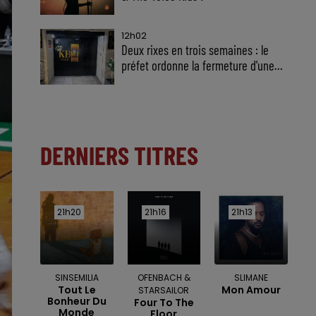
12h02
Deux rixes en trois semaines : le
préfet ordonne la fermeture d'une...
DERNIERS TITRES
21h20
21h20
21h16
21h16
21h13
21h13
SINSEMILIA
OFENBACH &
SLIMANE
Tout Le
Mon Amour
STARSAILOR
Bonheur Du
Four To The
Monde
Floor