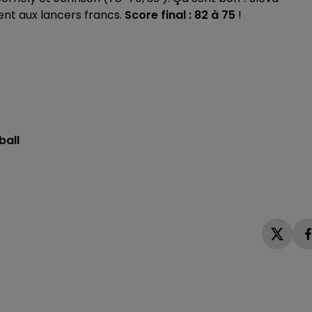
ent aux lancers francs.
Score final : 82 à 75
!
ball