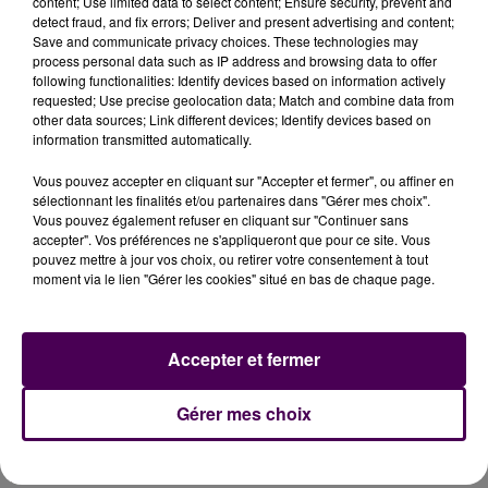
content; Use limited data to select content; Ensure security, prevent and
detect fraud, and fix errors; Deliver and present advertising and content;
Save and communicate privacy choices. These technologies may
Christelle Morançais
process personal data such as IP address and browsing data to offer
following functionalities: Identify devices based on information actively
requested; Use precise geolocation data; Match and combine data from
other data sources; Link different devices; Identify devices based on
information transmitted automatically.
Vous pouvez accepter en cliquant sur "Accepter et fermer", ou affiner en
sélectionnant les finalités et/ou partenaires dans "Gérer mes choix".
Vous pouvez également refuser en cliquant sur "Continuer sans
accepter". Vos préférences ne s'appliqueront que pour ce site. Vous
pouvez mettre à jour vos choix, ou retirer votre consentement à tout
moment via le lien "Gérer les cookies" situé en bas de chaque page.
À LA UNE
Accepter et fermer
20h00
Gagnez vos pass pour le V and B Fest' 2026 !
Gérer mes choix