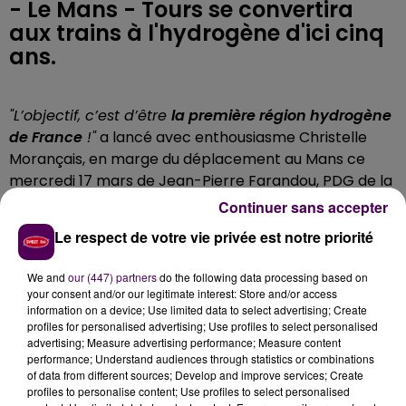
- Le Mans - Tours se convertira
aux trains à l'hydrogène d'ici cinq
ans.
"L’objectif, c’est d’être
la première région hydrogène
de France
!"
a lancé avec enthousiasme Christelle
Morançais, en marge du déplacement au Mans ce
mercredi 17 mars de Jean-Pierre Farandou, PDG de la
SNCF. Et c’est bien la ligne Caen - Alençon - Le Mans -
Continuer sans accepter
Tours qui semble destinée à devenir la vitrine
Le respect de votre vie privée est notre priorité
ferroviaire de cet engagement ambitieux :
"J’ai eu des
échanges avec Hervé Morin et François Bonneau sur
We and
our (447) partners
do the following data processing based on
ce thème, nous partageons la même volonté
your consent and/or our legitimate interest: Store and/or access
politique, il y aura des trains à l’hydrogène sur cet
information on a device; Use limited data to select advertising; Create
profiles for personalised advertising; Use profiles to select personalised
axe, et
non pas un ou deux comme le prévoient
advertising; Measure advertising performance; Measure content
d’autres régions, mais bien une quinzaine
"
affirme la
performance; Understand audiences through statistics or combinations
présidente du Conseil régional des Pays-de-la-Loire,
of data from different sources; Develop and improve services; Create
profiles to personalise content; Use profiles to select personalised
promettant une concrétisation
"d’ici cinq ans"
.