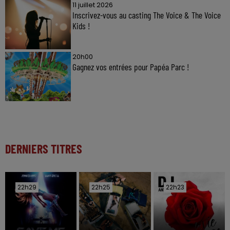
11 juillet 2026
Inscrivez-vous au casting The Voice & The Voice
Kids !
20h00
Gagnez vos entrées pour Papéa Parc !
DERNIERS TITRES
22h29
22h29
22h25
22h25
22h23
22h23