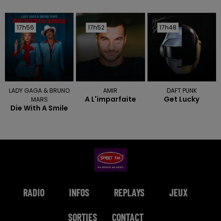
17h56
17h56
17h52
17h52
17h48
17h48
LADY GAGA & BRUNO
AMIR
DAFT PUNK
A L'imparfaite
Get Lucky
MARS
Die With A Smile
RADIO
INFOS
REPLAYS
JEUX
SORTIES
CONTACT