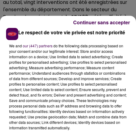
au total, vingt interventions ont été enregistrées sur
l'ensemble du département. Dans le secteur du
Perche plus précisément,
le SDIS28 a été sollicité à
Continuer sans accepter
Fontaine-Simon, Meaucé, Vaupillon, Chassant,
Beaumont-les-Autels ainsi qu'aux Etilleux
, chez des
Le respect de votre vie privée est notre priorité
particuliers exclusivement, pour de la
"mise en
sécurité de matériaux menaçants"
ou des opérations
We and
our (447) partners
do the following data processing based on
your consent and/or our legitimate interest: Store and/or access
de pompage. Seuls des dégâts matériels ont été
information on a device; Use limited data to select advertising; Create
signalés, pas de blessé, pas d'évacuation.
profiles for personalised advertising; Use profiles to select personalised
advertising; Measure advertising performance; Measure content
performance; Understand audiences through statistics or combinations
of data from different sources; Develop and improve services; Create
profiles to personalise content; Use profiles to select personalised
content; Use limited data to select content; Ensure security, prevent and
detect fraud, and fix errors; Deliver and present advertising and content;
Save and communicate privacy choices. These technologies may
process personal data such as IP address and browsing data to offer
following functionalities: Identify devices based on information actively
requested; Use precise geolocation data; Match and combine data from
other data sources; Link different devices; Identify devices based on
information transmitted automatically.
À LA UNE