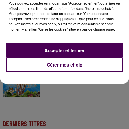
Vous pouvez accepter en cliquant sur "Accepter et fermer", ou affiner en
sélectionnant les finalités et/ou partenaires dans "Gérer mes choix".
7 août 2026
Vous pouvez également refuser en cliquant sur "Continuer sans
Gagnez vos pass pour le V and B Fest' 2026 !
accepter". Vos préférences ne s'appliqueront que pour ce site. Vous
pouvez mettre à jour vos choix, ou retirer votre consentement à tout
moment via le lien "Gérer les cookies" situé en bas de chaque page.
11 juillet 2026
Inscrivez-vous au casting The Voice & The Voice
Accepter et fermer
Kids !
Gérer mes choix
7 août 2026
Gagnez vos entrées pour Papéa Parc !
DERNIERS TITRES