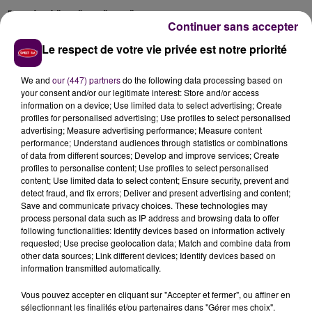
"Le Block"
et
"Les "K.O."
Continuer sans accepter
En ce qui concerne la mécanique du jeu, la production
Le respect de votre vie privée est notre priorité
a ajouté
"Le Block"
dans l'épreuve des auditions à
l'aveugle avec trois petits boutons (en plus de célèbre
We and
our (447) partners
do the following data processing based on
buzzer rouge). Ces boutons empêcheront les coachs
your consent and/or our legitimate interest: Store and/or access
concurrents d'être choisis par un talent. La deuxième
information on a device; Use limited data to select advertising; Create
profiles for personalised advertising; Use profiles to select personalised
étape s'appellera désormais
"Les K.O."
. Les coachs
advertising; Measure advertising performance; Measure content
devront y ré-auditionner leur équipe de candidats et
performance; Understand audiences through statistics or combinations
devront se séparer de talents. Vivement samedi 21h
of data from different sources; Develop and improve services; Create
profiles to personalise content; Use profiles to select personalised
sur TF1 !
content; Use limited data to select content; Ensure security, prevent and
detect fraud, and fix errors; Deliver and present advertising and content;
Save and communicate privacy choices. These technologies may
En partenariat avec Sweet FM et Les Indés Radios.
process personal data such as IP address and browsing data to offer
following functionalities: Identify devices based on information actively
requested; Use precise geolocation data; Match and combine data from
other data sources; Link different devices; Identify devices based on
information transmitted automatically.
Vous pouvez accepter en cliquant sur "Accepter et fermer", ou affiner en
sélectionnant les finalités et/ou partenaires dans "Gérer mes choix".