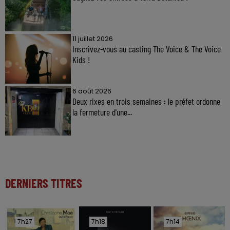
11 juillet 2026
Inscrivez-vous au casting The Voice & The Voice
Kids !
6 août 2026
Deux rixes en trois semaines : le préfet ordonne
la fermeture d'une...
DERNIERS TITRES
7h27
7h27
7h18
7h18
7h14
7h14