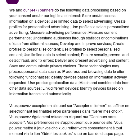
vingt concerts, dont seize gratuits"
indique Fred, et
We and
our (447) partners
do the following data processing based on
ces derniers se tiennent sur la place de l’église de
your consent and/or our legitimate interest: Store and/or access
Cheverny.
information on a device; Use limited data to select advertising; Create
profiles for personalised advertising; Use profiles to select personalised
Les enfants en ouverture
advertising; Measure advertising performance; Measure content
performance; Understand audiences through statistics or combinations
Les premières voix de Jazzin’ 2018 seront bien jeunes,
of data from different sources; Develop and improve services; Create
et pour cause ! Le festival débute ce jeudi 28 juin à
profiles to personalise content; Use profiles to select personalised
18h30 avec
"Jazzin’ Mômes"
, où quand des enfants
content; Use limited data to select content; Ensure security, prevent and
detect fraud, and fix errors; Deliver and present advertising and content;
reprennent des standards de jazz. "
Il s’agit d’enfants
Save and communicate privacy choices. These technologies may
de 6 à 14 ans de l’école de Cour-Cheverny, de
process personal data such as IP address and browsing data to offer
l’école de musique, ainsi que deux classes de CM2
following functionalities: Identify devices based on information actively
requested; Use precise geolocation data; Match and combine data from
de Blois".
Pour les chaperonner, outre leurs
other data sources; Link different devices; Identify devices based on
professeurs, ils seront accompagnés de Cédric
information transmitted automatically.
Piromalli au piano, de Nicolas Le Moulec à la basse et
Vous pouvez accepter en cliquant sur "Accepter et fermer", ou affiner en
de Johan Fiot pour la batterie-percussions. Une belle
sélectionnant les finalités et/ou partenaires dans "Gérer mes choix".
inauguration en perspective !
Vous pouvez également refuser en cliquant sur "Continuer sans
accepter". Vos préférences ne s'appliqueront que pour ce site. Vous
Tous les détails sur Jazzin' Cheverny, millésime 2018,
pouvez mettre à jour vos choix, ou retirer votre consentement à tout
sont sur le
site officiel
!
moment via le lien "Gérer les cookies" situé en bas de chaque page.