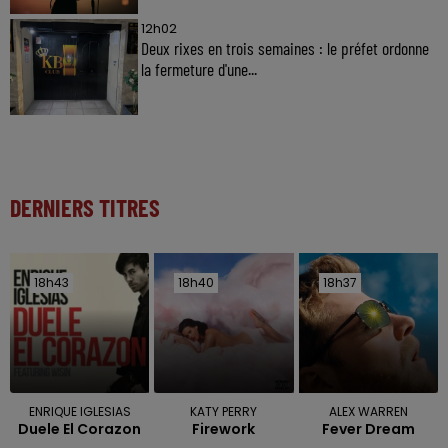
12h02
Deux rixes en trois semaines : le préfet ordonne
la fermeture d'une...
DERNIERS TITRES
18h43
18h43
18h40
18h40
18h37
18h37
ENRIQUE IGLESIAS
KATY PERRY
ALEX WARREN
Duele El Corazon
Firework
Fever Dream