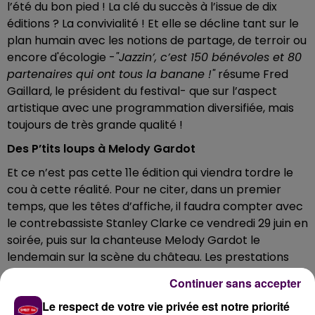
l’été du bon pied ! La clé du succès à l’issue de dix
éditions ? La convivialité ! Et elle se décline tant sur le
plan humain avec les notions de partage, de terroir ou
encore d'écologie -
"Jazzin’, c’est 150 bénévoles et 80
partenaires qui ont tous la banane !"
résume Fred
Gaillard, le président du festival- que sur l’aspect
artistique avec une programmation diversifiée, mais
toujours de très grande qualité !
Des P’tits loups à Melody Gardot
Et ce n’est pas cette 11e édition qui viendra tordre le
cou à cette réalité. Pour ne citer, dans un premier
temps, que les têtes d’affiche, il faudra compter avec
le contrebassiste Stanley Clarke ce vendredi 29 juin en
soirée, puis sur la chanteuse Melody Gardot le
lendemain sur la scène du château. Les prestations
des deux artistes seront ouvertes respectivement par
Continuer sans accepter
le pianiste Jean-Christophe Cholet, puis par le
Le respect de votre vie privée est notre priorité
saxophoniste Sylvain Rifflet. "
Nous proposons en tout