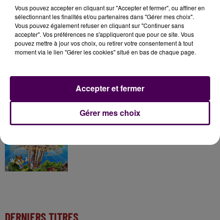
À LA UNE
Vous pouvez accepter en cliquant sur "Accepter et fermer", ou affiner en
sélectionnant les finalités et/ou partenaires dans "Gérer mes choix".
Vous pouvez également refuser en cliquant sur "Continuer sans
7 août 2026
accepter". Vos préférences ne s'appliqueront que pour ce site. Vous
Gagnez vos pass pour le V and B Fest' 2026 !
pouvez mettre à jour vos choix, ou retirer votre consentement à tout
moment via le lien "Gérer les cookies" situé en bas de chaque page.
11 juillet 2026
Accepter et fermer
Inscrivez-vous au casting The Voice & The Voice
Kids !
Gérer mes choix
7 août 2026
Gagnez vos entrées pour Papéa Parc !
DERNIERS TITRES