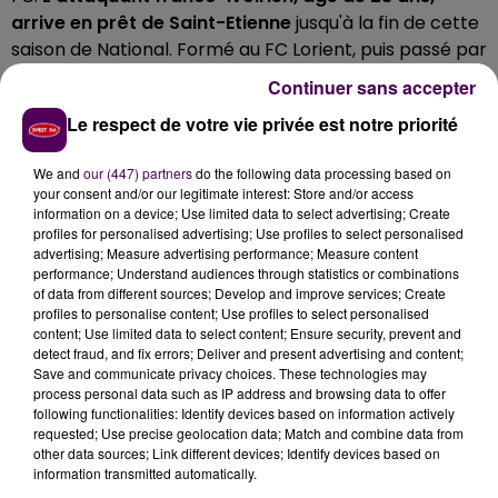
arrive en prêt de Saint-Etienne
jusqu'à la fin de cette
saison de National. Formé au FC Lorient, puis passé par
le SC Schiltigheim et le SA Épinal, le gaucher compte
Continuer sans accepter
six matchs en Ligue 1. Jean-Philippe Krasso a
Le respect de votre vie privée est notre priorité
notamment inscrit huit buts la saison dernière en
Coupe de France avec Epinal,
"dont deux face au
We and
our (447) partners
do the following data processing based on
LOSC en huitièmes et un devant l’ASSE, future
your consent and/or our legitimate interest: Store and/or access
finaliste, en quarts"
précise Le Mans FC dans son
information on a device; Use limited data to select advertising; Create
profiles for personalised advertising; Use profiles to select personalised
communiqué.
advertising; Measure advertising performance; Measure content
performance; Understand audiences through statistics or combinations
of data from different sources; Develop and improve services; Create
profiles to personalise content; Use profiles to select personalised
content; Use limited data to select content; Ensure security, prevent and
detect fraud, and fix errors; Deliver and present advertising and content;
Save and communicate privacy choices. These technologies may
process personal data such as IP address and browsing data to offer
following functionalities: Identify devices based on information actively
requested; Use precise geolocation data; Match and combine data from
other data sources; Link different devices; Identify devices based on
information transmitted automatically.