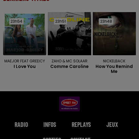
23h54
23h54
23h51
23h51
23h48
23h48
MAEJOR FEAT GREEICY
ZAHO & MC SOLAAR
NICKELBACK
I Love You
Comme Caroline
How You Remind
Me
RADIO
INFOS
REPLAYS
JEUX