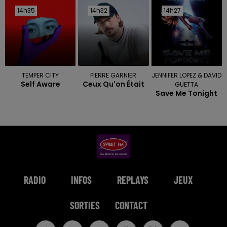
14h35
14h35
14h32
14h32
14h27
14h27
TEMPER CITY
PIERRE GARNIER
JENNIFER LOPEZ & DAVID
Self Aware
Ceux Qu'on Était
GUETTA
Save Me Tonight
RADIO
INFOS
REPLAYS
JEUX
SORTIES
CONTACT