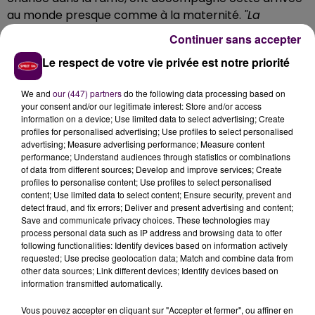
au monde presque comme à la maternité.
"La
maman et l'enfant ont été pris en charge par les
Continuer sans accepter
secours en gare de Meuse TGV"
précise la
Le respect de votre vie privée est notre priorité
compagnie ferroviaire publique qui présente ses
sincères félicitations à la famille et qui offre au petit
We and
our (447) partners
do the following data processing based on
Kylian des voyages gratuits en Ouigo partout en
your consent and/or our legitimate interest: Store and/or access
France jusqu'à ses 18 ans !
information on a device; Use limited data to select advertising; Create
profiles for personalised advertising; Use profiles to select personalised
advertising; Measure advertising performance; Measure content
performance; Understand audiences through statistics or combinations
of data from different sources; Develop and improve services; Create
profiles to personalise content; Use profiles to select personalised
content; Use limited data to select content; Ensure security, prevent and
detect fraud, and fix errors; Deliver and present advertising and content;
Save and communicate privacy choices. These technologies may
process personal data such as IP address and browsing data to offer
following functionalities: Identify devices based on information actively
requested; Use precise geolocation data; Match and combine data from
other data sources; Link different devices; Identify devices based on
À LA UNE
information transmitted automatically.
Vous pouvez accepter en cliquant sur "Accepter et fermer", ou affiner en