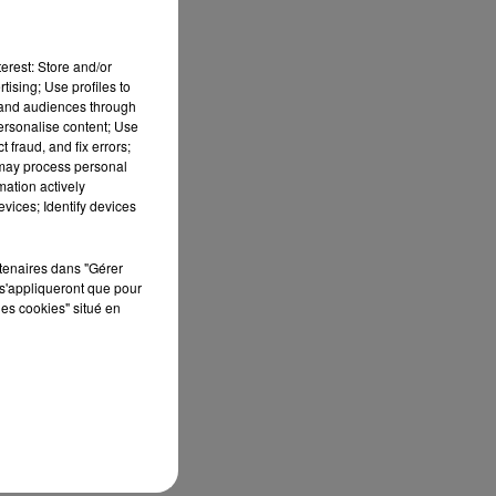
erest: Store and/or
tising; Use profiles to
tand audiences through
personalise content; Use
 fraud, and fix errors;
 may process personal
mation actively
le
vices; Identify devices
rtenaires dans "Gérer
er
s'appliqueront que pour
s
les cookies" situé en
le