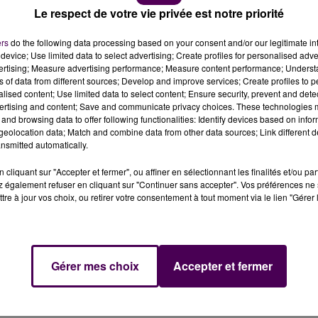
Le respect de votre vie privée est notre priorité
ers
do the following data processing based on your consent and/or our legitimate int
device; Use limited data to select advertising; Create profiles for personalised adver
vertising; Measure advertising performance; Measure content performance; Unders
ns of data from different sources; Develop and improve services; Create profiles to 
alised content; Use limited data to select content; Ensure security, prevent and detect
ertising and content; Save and communicate privacy choices. These technologies
and browsing data to offer following functionalities: Identify devices based on infor
ai dernier, Didier Ollé-Nicolle pourrait s'engager avec 
eolocation data; Match and combine data from other data sources; Link different de
ait ainsi la Ligue des Champions.
nsmitted automatically.
cliquant sur "Accepter et fermer", ou affiner en sélectionnant les finalités et/ou pa
d’une équipe féminine. Selon le journal
"Le Parisien"
, Didi
 également refuser en cliquant sur "Continuer sans accepter". Vos préférences ne 
 2020 et mai 2021, pourrait signer
un contrat de deux an
tre à jour vos choix, ou retirer votre consentement à tout moment via le lien "Gérer 
vier Echouafni qui a mené les footballeuses parisiennes au
Gérer mes choix
Accepter et fermer
e prochain, travaillerait alors au sein du club de la capita
être nommé, lui, manager général de la section féminine du