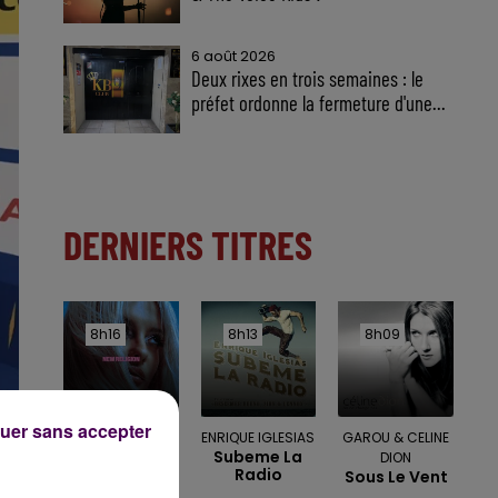
6 août 2026
Deux rixes en trois semaines : le
préfet ordonne la fermeture d'une...
DERNIERS TITRES
8h16
8h16
8h13
8h13
8h09
8h09
uer sans accepter
BEBE REXHA
ENRIQUE IGLESIAS
GAROU & CELINE
New Religion
Subeme La
DION
Radio
Sous Le Vent