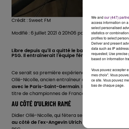
We and
our (447) partn
Crédit :
Sweet FM
access information on a 
select personalised ad
Modifié : 6 juillet 2021 à 20h06 par Clément Rohée
statistics or combinatio
profiles to select person
Deliver and present adv
data such as IP address 
Libre depuis qu'il a quitté le banc du Mans FC en m
requested; Use precise g
PSG. Il entraînerait l'équipe féminine et découvrir
based on information tra
Vous pouvez accepter en 
Ce serait sa première expérience en tant que coach 
mes choix". Vous pouvez
Ollé-Nicolle, ancien entraîneur du Mans FC entre juin
ce site. Vous pouvez met
bas de chaque page.
avec le Paris-Saint-Germain
. Il succéderait à Oli
titre de championnes de France la saison dernière.
AU CÔTÉ D'ULRICH RAMÉ
Didier Ollé-Nicolle, qui fêtera ses 61 ans en septembr
au côté de l'ex-Angevin Ulrich Ramé
, qui vient d'