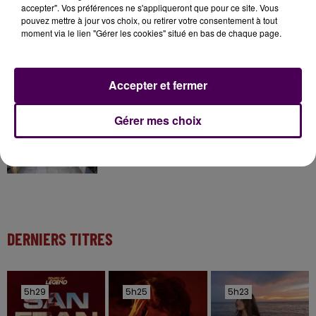
accepter". Vos préférences ne s'appliqueront que pour ce site. Vous
pouvez mettre à jour vos choix, ou retirer votre consentement à tout
moment via le lien "Gérer les cookies" situé en bas de chaque page.
11 juillet 2026
Inscrivez-vous au casting The Voice & The Voice
Kids !
Accepter et fermer
6 août 2026
Gérer mes choix
Deux rixes en trois semaines : le préfet ordonne
la fermeture d'une...
DERNIERS TITRES
5h29
5h29
5h25
5h25
5h23
5h23