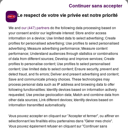
Un peu plus d'une heure avant, les militaires du
Continuer sans accepter
peloton motorisé du Mans avaient
"radarisé"
, sur le
Le respect de votre vie privée est notre priorité
même axe et dans la même commune, déjà, un
monospace Citroën C4 Picasso
à 139 km/h
cette fois :
We and
our (447) partners
do the following data processing based on
là aussi, permis de conduire et voiture confisqués.
your consent and/or our legitimate interest: Store and/or access
information on a device; Use limited data to select advertising; Create
profiles for personalised advertising; Use profiles to select personalised
advertising; Measure advertising performance; Measure content
performance; Understand audiences through statistics or combinations
of data from different sources; Develop and improve services; Create
profiles to personalise content; Use profiles to select personalised
content; Use limited data to select content; Ensure security, prevent and
detect fraud, and fix errors; Deliver and present advertising and content;
Save and communicate privacy choices. These technologies may
process personal data such as IP address and browsing data to offer
following functionalities: Identify devices based on information actively
requested; Use precise geolocation data; Match and combine data from
À LA UNE
other data sources; Link different devices; Identify devices based on
information transmitted automatically.
31 juillet 2026
Vous pouvez accepter en cliquant sur "Accepter et fermer", ou affiner en
Gagnez vos entrées à Terra Botanica !
sélectionnant les finalités et/ou partenaires dans "Gérer mes choix".
Vous pouvez également refuser en cliquant sur "Continuer sans