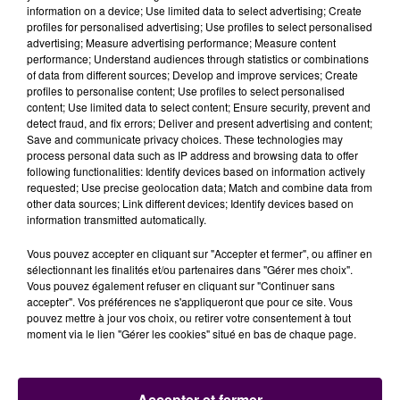
gérant de la supérette : par une fenêtre brisée à
information on a device; Use limited data to select advertising; Create
profiles for personalised advertising; Use profiles to select personalised
l'arrière de la résidence, un individu s'était introduit
advertising; Measure advertising performance; Measure content
dans la maison pour la fouiller intégralement. Le
performance; Understand audiences through statistics or combinations
mineur en garde à vue a reconnu avoir commis cette
of data from different sources; Develop and improve services; Create
profiles to personalise content; Use profiles to select personalised
tentative de vol…
"qui a échoué car il n'avait pas
content; Use limited data to select content; Ensure security, prevent and
trouvé ce qu'il était venu chercher, c'est-à-dire de
detect fraud, and fix errors; Deliver and present advertising and content;
l'argent, et c'est consécutivement à cela qu'il a
Save and communicate privacy choices. These technologies may
process personal data such as IP address and browsing data to offer
décidé de se rendre directement à la supérette pour
following functionalities: Identify devices based on information actively
y voler la caisse"
.
requested; Use precise geolocation data; Match and combine data from
other data sources; Link different devices; Identify devices based on
Perquisitions fructueuses
information transmitted automatically.
Les perquisitions réalisées dans le cadre de l’enquête
Vous pouvez accepter en cliquant sur "Accepter et fermer", ou affiner en
ont permis de retrouver les vêtements portés au
sélectionnant les finalités et/ou partenaires dans "Gérer mes choix".
moment du vol, de même que le casque, le revolver
Vous pouvez également refuser en cliquant sur "Continuer sans
accepter". Vos préférences ne s'appliqueront que pour ce site. Vous
airsoft utilisé et l'argent dérobé. Déféré au parquet de
pouvez mettre à jour vos choix, ou retirer votre consentement à tout
Blois à l'issue de sa garde à vue prolongée, le jeune
moment via le lien "Gérer les cookies" situé en bas de chaque page.
individu a été présenté ce dimanche 1er mars devant
un juge d'instruction qui l'a mis en examen pour la
tentative de vol aggravé, le vol avec arme et de
Accepter et fermer