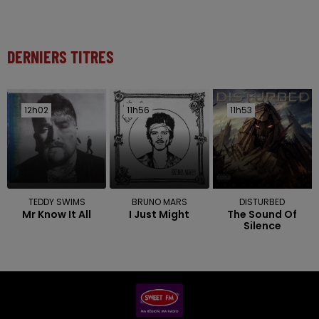
DERNIERS TITRES
12h02
12h02
11h56
11h56
11h53
11h53
TEDDY SWIMS
BRUNO MARS
DISTURBED
Mr Know It All
I Just Might
The Sound Of
Silence