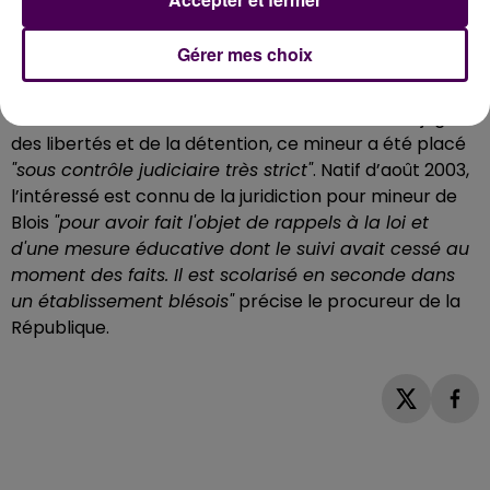
l'usage de produits stupéfiants découverts sur lui au
moment de son interpellation.
Gérer mes choix
Déjà plusieurs rappels à la loi
A l'issue du débat contradictoire tenu devant le juge
des libertés et de la détention, ce mineur a été placé
"sous contrôle judiciaire très strict"
. Natif d’août 2003,
l’intéressé est connu de la juridiction pour mineur de
Blois
"pour avoir fait l'objet de rappels à la loi et
d'une mesure éducative dont le suivi avait cessé au
moment des faits. Il est scolarisé en seconde dans
un établissement blésois"
précise le procureur de la
République.