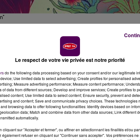
n"
Contin
re ces dernières années, les organisateurs du festival
Le respect de votre vie privée est notre priorité
ous redimensionné sur une journée unique, le 19 juin.
ers
do the following data processing based on your consent and/or our legitimate int
device; Use limited data to select advertising; Create profiles for personalised adver
e. Les organisateurs du festival
"Au Foin de la Rue"
ont
vertising; Measure advertising performance; Measure content performance; Unders
ival pour le millésime 2021. A la place, ils proposent un
ns of data from different sources; Develop and improve services; Create profiles to 
alised content; Use limited data to select content; Ensure security, prevent and detect
à Saint-Denis-de-Gastines, baptisé
"La Rue fait son Foin"
.
ertising and content; Save and communicate privacy choices. These technologies
jeudi 20 mai
. L’artiste de musique électronique
Chapelie
and browsing data to offer following functionalities: Identify devices based on infor
eolocation data; Match and combine data from other data sources; Link different de
nsmitted automatically.
cliquant sur "Accepter et fermer", ou affiner en sélectionnant les finalités et/ou pa
 également refuser en cliquant sur "Continuer sans accepter". Vos préférences ne 