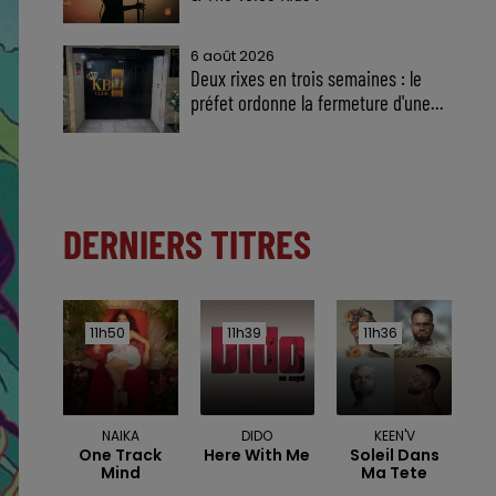
6 août 2026
Deux rixes en trois semaines : le
préfet ordonne la fermeture d'une...
DERNIERS TITRES
11h50
11h50
11h39
11h39
11h36
11h36
NAIKA
DIDO
KEEN'V
One Track
Here With Me
Soleil Dans
Mind
Ma Tete