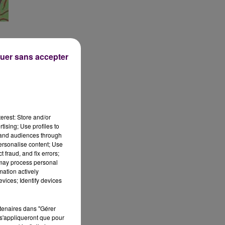
uer sans accepter
erest: Store and/or
tising; Use profiles to
tand audiences through
personalise content; Use
 fraud, and fix errors;
La
 may process personal
r
mation actively
vices; Identify devices
rtenaires dans "Gérer
s'appliqueront que pour