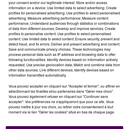
your consent and/or our legitimate interest: Store and/or access
avions la chance de pouvoir travailler nos menus à
information on a device; Use limited data to select advertising; Create
emporter"
tient aussi à relativiser Christophe Hay. Et
profiles for personalised advertising; Use profiles to select personalised
c’est justement avec soixante plateaux-repas
advertising; Measure advertising performance; Measure content
performance; Understand audiences through statistics or combinations
concoctés par ses soins qu’il est venu à la rencontre
of data from different sources; Develop and improve services; Create
des soignants ce vendredi 30 avril.
"L’an dernier, LVMH
profiles to personalise content; Use profiles to select personalised
avait lancé l’opération "A table les soignants", où
content; Use limited data to select content; Ensure security, prevent and
detect fraud, and fix errors; Deliver and present advertising and content;
l’idée était de les inviter dans nos
Save and communicate privacy choices. These technologies may
établissements"
explique le chef
"deux étoiles"
. Mais
process personal data such as IP address and browsing data to offer
comme cela n’est pas possible actuellement,
c’est
following functionalities: Identify devices based on information actively
requested; Use precise geolocation data; Match and combine data from
donc au cours d’une pause de midi que soixante
other data sources; Link different devices; Identify devices based on
personnels de l’hôpital se sont régalés...
Avant de
information transmitted automatically.
retourner lutter contre ce satané virus.
Vous pouvez accepter en cliquant sur "Accepter et fermer", ou affiner en
sélectionnant les finalités et/ou partenaires dans "Gérer mes choix".
Christophe Hay
Vous pouvez également refuser en cliquant sur "Continuer sans
accepter". Vos préférences ne s'appliqueront que pour ce site. Vous
pouvez mettre à jour vos choix, ou retirer votre consentement à tout
moment via le lien "Gérer les cookies" situé en bas de chaque page.