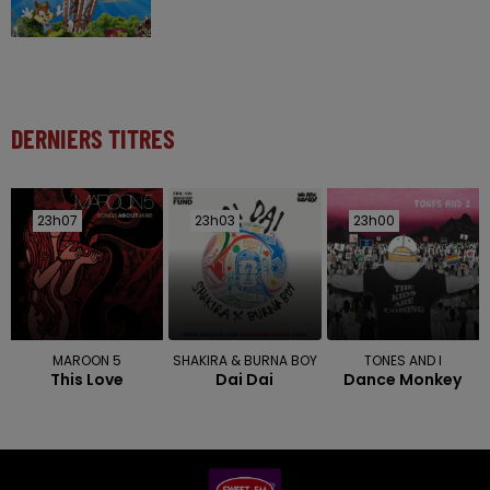
DERNIERS TITRES
23h07
23h07
23h03
23h03
23h00
23h00
MAROON 5
SHAKIRA & BURNA BOY
TONES AND I
This Love
Dai Dai
Dance Monkey