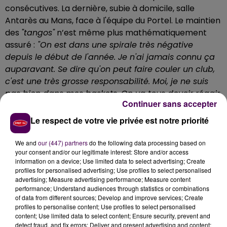
consécutives. La dernière, subie à domicile, salle
Antarès au Mans, face à l'équipe du Portel. Le maintien
des
"tangos"
n’est même plus mathématiquement
assuré :
"On est dans une spirale très négative
depuis le début de l'année. Je n'ai jamais connu ça
auparavant. Se dire qu'on peut faire couler un club,
c'est une très grosse responsabilité. Moi, je ne suis
pas bien dans mes baskets. On va tous devoir réagir
Continuer sans accepter
dans les semaines qui viennent. J'espère que tous
les gars pensent comme moi, qu'il faut sauver le
Le respect de votre vie privée est notre priorité
bateau qui est en train de couler, qu'il faut montrer
qu'on est là pour gagner, pour sauver le club et son
We and
our (447) partners
do the following data processing based on
your consent and/or our legitimate interest: Store and/or access
honneur"
livre Lahaou Konaté, l'ailier du MSB, alors que
information on a device; Use limited data to select advertising; Create
s'annonce un duel contre Dijon, premier poursuivant
profiles for personalised advertising; Use profiles to select personalised
des Manceaux au classement. Match programmé en
advertising; Measure advertising performance; Measure content
performance; Understand audiences through statistics or combinations
Bourgogne, ce mardi 2 mai à 20h30.
of data from different sources; Develop and improve services; Create
profiles to personalise content; Use profiles to select personalised
content; Use limited data to select content; Ensure security, prevent and
Écouter le podcast
detect fraud, and fix errors; Deliver and present advertising and content;