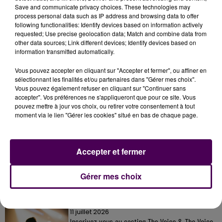
Save and communicate privacy choices. These technologies may
Crédit photo : Dominique Breugnot
process personal data such as IP address and browsing data to offer
following functionalities: Identify devices based on information actively
requested; Use precise geolocation data; Match and combine data from
other data sources; Link different devices; Identify devices based on
information transmitted automatically.
Vous pouvez accepter en cliquant sur "Accepter et fermer", ou affiner en
sélectionnant les finalités et/ou partenaires dans "Gérer mes choix".
Vous pouvez également refuser en cliquant sur "Continuer sans
accepter". Vos préférences ne s'appliqueront que pour ce site. Vous
pouvez mettre à jour vos choix, ou retirer votre consentement à tout
moment via le lien "Gérer les cookies" situé en bas de chaque page.
À LA UNE
Accepter et fermer
7 août 2026
Gagnez vos pass pour le V and B Fest' 2026 !
Gérer mes choix
11 juillet 2026
Inscrivez-vous au casting The Voice & The Voice