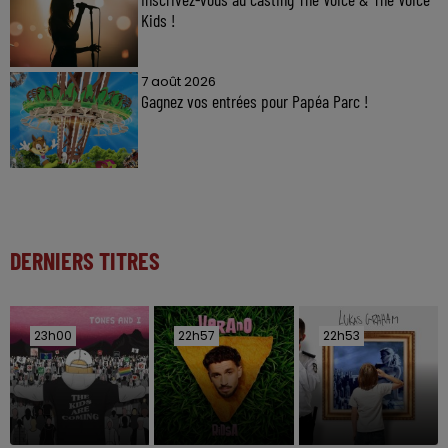
Kids !
7 août 2026
Gagnez vos entrées pour Papéa Parc !
DERNIERS TITRES
23h00
23h00
22h57
22h57
22h53
22h53