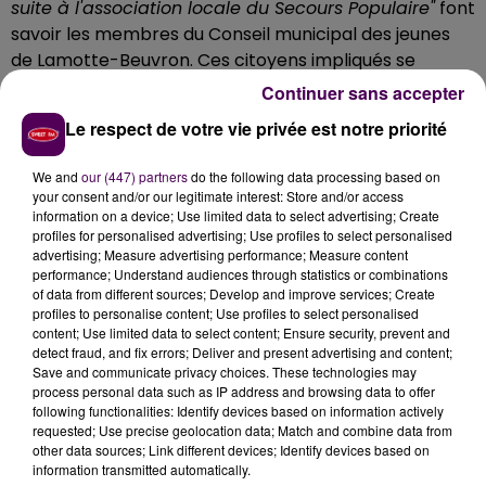
suite à l'association locale du Secours Populaire"
font
savoir les membres du Conseil municipal des jeunes
de Lamotte-Beuvron. Ces citoyens impliqués se
tiendront donc à disposition des clients les plus
Continuer sans accepter
généreux
de 9h à 15h dans les magasins
Le respect de votre vie privée est notre priorité
Intermarché et Carrefour Market
de la ville afin d’y
récupérer tout ce qui pourra servir aux populations les
We and
our (447) partners
do the following data processing based on
moins aisées du secteur : boîtes de conserve, farine,
your consent and/or our legitimate interest: Store and/or access
riz et autres aliments à longue durée de vie, mais aussi
information on a device; Use limited data to select advertising; Create
profiles for personalised advertising; Use profiles to select personalised
produits d’hygiène pour petits et grands.
advertising; Measure advertising performance; Measure content
performance; Understand audiences through statistics or combinations
of data from different sources; Develop and improve services; Create
profiles to personalise content; Use profiles to select personalised
content; Use limited data to select content; Ensure security, prevent and
detect fraud, and fix errors; Deliver and present advertising and content;
Save and communicate privacy choices. These technologies may
process personal data such as IP address and browsing data to offer
following functionalities: Identify devices based on information actively
requested; Use precise geolocation data; Match and combine data from
other data sources; Link different devices; Identify devices based on
information transmitted automatically.