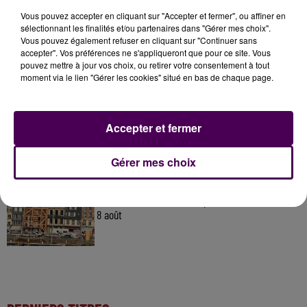
À LA UNE
Vous pouvez accepter en cliquant sur "Accepter et fermer", ou affiner en
sélectionnant les finalités et/ou partenaires dans "Gérer mes choix".
Vous pouvez également refuser en cliquant sur "Continuer sans
31 juillet 2026
accepter". Vos préférences ne s'appliqueront que pour ce site. Vous
Gagnez vos entrées à Terra Botanica !
pouvez mettre à jour vos choix, ou retirer votre consentement à tout
moment via le lien "Gérer les cookies" situé en bas de chaque page.
11 juillet 2026
Accepter et fermer
Inscrivez-vous au casting The Voice & The Voice
Kids !
Gérer mes choix
4 août 2026
Honfleur : réouverture du quai Sainte-Catherine le
8 août