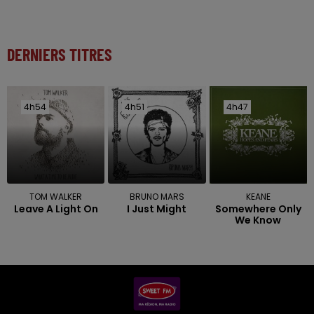
DERNIERS TITRES
4h54
4h54
4h51
4h51
4h47
4h47
TOM WALKER
BRUNO MARS
KEANE
Leave A Light On
I Just Might
Somewhere Only
We Know