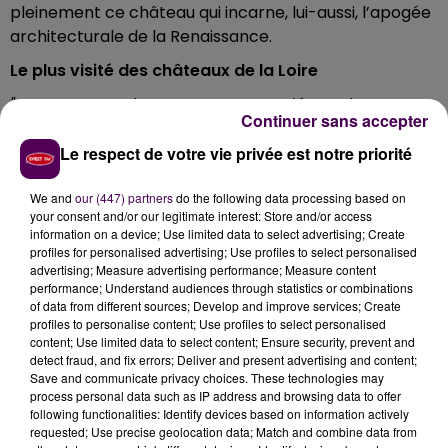
pleinement ce château qui incarne, lui-aussi, l’apogée
architecturale de la Renaissance.
Le plus visité des châteaux de la Loire
"Nous sommes heureux que cette démarche
Continuer sans accepter
aboutisse enfin"
commente Eva Sindic, la responsable
événementielle du château :
"Cette intégration nous
Le respect de votre vie privée est notre priorité
ouvre de grandes perspectives en termes de
We and
our (447) partners
do the following data processing based on
développement et de communication"
précise-t-
your consent and/or our legitimate interest: Store and/or access
elle. Avec Chambord, Chenonceau est le plus connu
information on a device; Use limited data to select advertising; Create
mais aussi et surtout le plus visité des châteaux de la
profiles for personalised advertising; Use profiles to select personalised
advertising; Measure advertising performance; Measure content
Loire avec quelque 900 000 visiteurs par an, dont 40%
performance; Understand audiences through statistics or combinations
de touristes étrangers issus de 150 nationalités.
of data from different sources; Develop and improve services; Create
profiles to personalise content; Use profiles to select personalised
content; Use limited data to select content; Ensure security, prevent and
detect fraud, and fix errors; Deliver and present advertising and content;
Save and communicate privacy choices. These technologies may
process personal data such as IP address and browsing data to offer
following functionalities: Identify devices based on information actively
requested; Use precise geolocation data; Match and combine data from