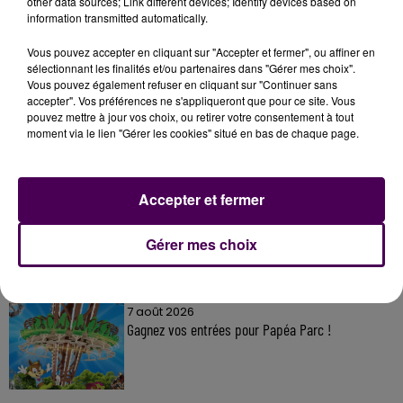
other data sources; Link different devices; Identify devices based on
information transmitted automatically.
Vous pouvez accepter en cliquant sur "Accepter et fermer", ou affiner en
sélectionnant les finalités et/ou partenaires dans "Gérer mes choix".
À LA UNE
Vous pouvez également refuser en cliquant sur "Continuer sans
accepter". Vos préférences ne s'appliqueront que pour ce site. Vous
pouvez mettre à jour vos choix, ou retirer votre consentement à tout
7 août 2026
moment via le lien "Gérer les cookies" situé en bas de chaque page.
Gagnez vos pass pour le V and B Fest' 2026 !
Accepter et fermer
11 juillet 2026
Inscrivez-vous au casting The Voice & The Voice
Gérer mes choix
Kids !
7 août 2026
Gagnez vos entrées pour Papéa Parc !