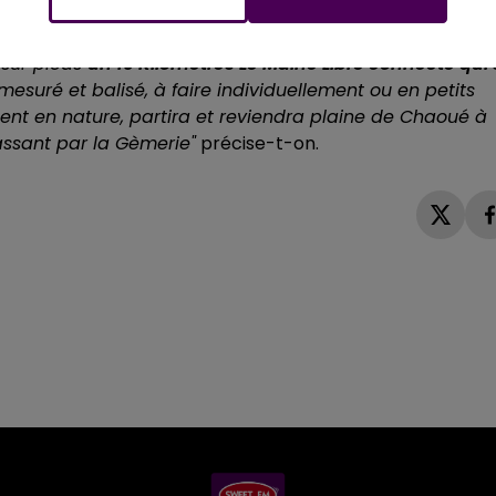
 sur pieds
un 10 Kilomètres Le Maine Libre connecté qui 
mesuré et balisé, à faire individuellement ou en petits
ent en nature, partira et reviendra plaine de Chaoué à
assant par la Gèmerie"
précise-t-on.