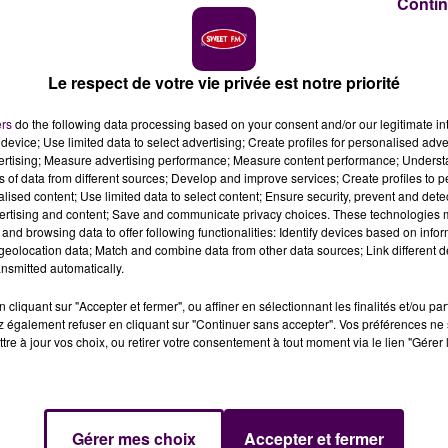
Contin
Le respect de votre vie privée est notre priorité
u le 21 novembre
ers
do the following data processing based on your consent and/or our legitimate int
device; Use limited data to select advertising; Create profiles for personalised adver
vertising; Measure advertising performance; Measure content performance; Unders
ns of data from different sources; Develop and improve services; Create profiles to 
alised content; Use limited data to select content; Ensure security, prevent and detect
ertising and content; Save and communicate privacy choices. These technologies
and browsing data to offer following functionalities: Identify devices based on infor
toujours très attendu, les organisateurs du cross "10
eolocation data; Match and combine data from other data sources; Link different de
e année, situation sanitaire oblige, à proposer autre
nsmitted automatically.
cliquant sur "Accepter et fermer", ou affiner en sélectionnant les finalités et/ou pa
 également refuser en cliquant sur "Continuer sans accepter". Vos préférences ne 
uis quelques mois en visant la journée fatidique du samedi 
tre à jour vos choix, ou retirer votre consentement à tout moment via le lien "Gérer 
pas lieu
. Du moins, pas sous sa forme habituelle :
"Le
ce d’une telle épreuve de masse dans sa configuration
 000 coureurs"
annoncent les organisateurs ce mardi 6
Gérer mes choix
Accepter et fermer