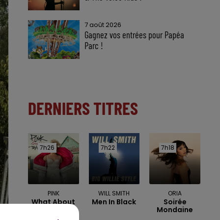
7 août 2026
Gagnez vos entrées pour Papéa
Parc !
DERNIERS TITRES
7h26
7h26
7h22
7h22
7h18
7h18
PINK
WILL SMITH
ORIA
What About
Men In Black
Soirée
Us
Mondaine