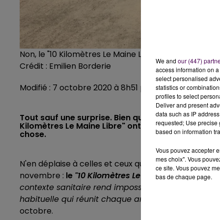
Non, le "10 Kilomètres Le Maine Libre" n'aura pas lie
We and
our (447) partn
Crédit :
Emilien Borderie
access information on a 
select personalised ad
Modifié : 7 octobre 2020 à 8h51 par La rédaction
statistics or combinatio
profiles to select person
Deliver and present adv
data such as IP address 
Tout sauf une surprise. Bien que l'événement soit 
requested; Use precise g
Kilomètres Le Maine Libre" ont dû se résoudre cett
based on information tra
chose.
Vous pouvez accepter en 
mes choix". Vous pouvez
N'en déplaise à celles et ceux qui s'entraînaient dep
ce site. Vous pouvez met
novembre :
le
"10 Kilomètres Le Maine Libre"
n'aura 
bas de chaque page.
contexte sanitaire rend impossible la mise en pla
habituelle qui réunit chaque année en moyenne 4
octobre.