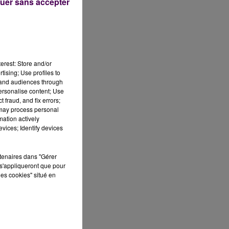
uer sans accepter
erest: Store and/or
tising; Use profiles to
tand audiences through
personalise content; Use
 fraud, and fix errors;
 may process personal
mation actively
vices; Identify devices
rtenaires dans "Gérer
s'appliqueront que pour
21
les cookies" situé en