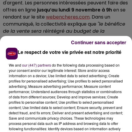
d'argent. Les personnes intéressées peuvent faire des
offres en ligne
jusqu’au lundi 9 novembre à 9h
en se
rendant sur le site
webencheres.com
. Dans un
communiqué, la collectivité explique que
"le bénéfice
de la vente sera réintégré au budget de la
collectivité"
.
Continuer sans accepter
Des meubles, des bureaux, du bois coupé, des livres,
Le respect de votre vie privée est notre priorité
du matériel audiovisuel...le Conseil départemental
vend aux
#enchères
jusqu’au 09 novembre son
We and
our (447) partners
do the following data processing based on
matériel réformé pour professionnels ou particuliers
your consent and/or our legitimate interest: Store and/or access
! Intéressé ? Rendez-vous sur
information on a device; Use limited data to select advertising; Create
profiles for personalised advertising; Use profiles to select personalised
https://t.co/4FAA5xCfvT
pic.twitter.com/Lb9SGYr97v
advertising; Measure advertising performance; Measure content
performance; Understand audiences through statistics or combinations
— Département Mayenne (@lamayenne)
October
of data from different sources; Develop and improve services; Create
22, 2020
profiles to personalise content; Use profiles to select personalised
content; Use limited data to select content; Ensure security, prevent and
detect fraud, and fix errors; Deliver and present advertising and content;
Save and communicate privacy choices. These technologies may
process personal data such as IP address and browsing data to offer
following functionalities: Identify devices based on information actively