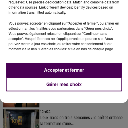
requested; Use precise geolocation data; Match and combine data from
other data sources; Link different devices; Identify devices based on
information transmitted automatically.
Vous pouvez accepter en cliquant sur "Accepter et fermer", ou affiner en
sélectionnant les finalités et/ou partenaires dans "Gérer mes choix".
Vous pouvez également refuser en cliquant sur "Continuer sans
À LA UNE
accepter". Vos préférences ne s'appliqueront que pour ce site. Vous
pouvez mettre à jour vos choix, ou retirer votre consentement à tout
moment via le lien "Gérer les cookies" situé en bas de chaque page.
31 juillet 2026
Gagnez vos entrées à Terra Botanica !
Accepter et fermer
11 juillet 2026
Gérer mes choix
Inscrivez-vous au casting The Voice & The Voice
Kids !
12h02
Deux rixes en trois semaines : le préfet ordonne
la fermeture d'une...