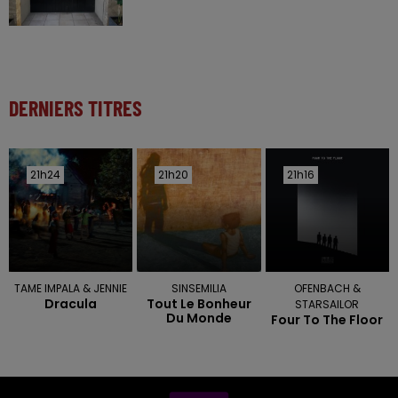
DERNIERS TITRES
21h24
21h24
21h20
21h20
21h16
21h16
TAME IMPALA & JENNIE
SINSEMILIA
OFENBACH &
Dracula
Tout Le Bonheur
STARSAILOR
Du Monde
Four To The Floor