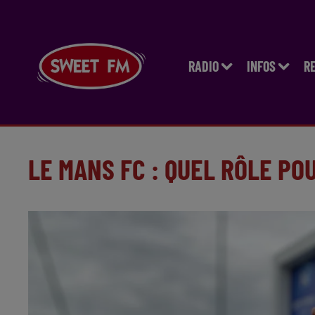
RADIO
INFOS
R
LE MANS FC : QUEL RÔLE PO