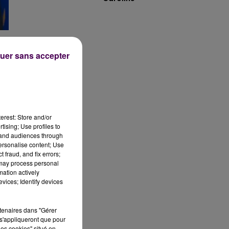
uer sans accepter
us
erest: Store and/or
tising; Use profiles to
tand audiences through
personalise content; Use
 en
 fraud, and fix errors;
 may process personal
mation actively
it
vices; Identify devices
rtenaires dans "Gérer
s'appliqueront que pour
les cookies" situé en