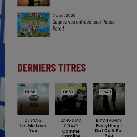
7 août 2026
Gagnez vos entrées pour Papéa
Parc !
DERNIERS TITRES
13h56
13h56
13h53
13h53
13h49
13h49
DJ SNAKE
ZAHO & MC
BRYAN ADAMS
Let Me Love
Everything I
SOLAAR
You
Do I Do It For
Comme
You
Caroline