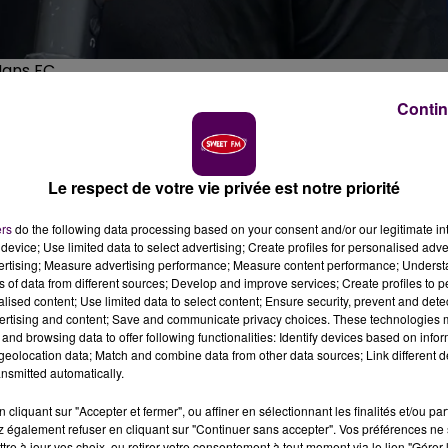
 Mans FC
Contin
Le respect de votre vie privée est notre priorité
sera l'adjoint de Cris pour la saison 2021-2022. Il no
ers
do the following data processing based on your consent and/or our legitimate int
device; Use limited data to select advertising; Create profiles for personalised adver
vertising; Measure advertising performance; Measure content performance; Unders
yon-Toulouse en 2004 à Gerland, mais seul l’un des deux s’en
ns of data from different sources; Develop and improve services; Create profiles to 
aison le duo d’entraîneurs du Mans FC.
"Il venait d’arriver
alised content; Use limited data to select content; Ensure security, prevent and detect
ertising and content; Save and communicate privacy choices. These technologies
roches l’un de l’autre car en tant que défenseurs nous
and browsing data to offer following functionalities: Identify devices based on infor
’est dommage, parce qu’on aurait pu se fritter, cela aura
eolocation data; Match and combine data from other data sources; Link different de
FC.
nsmitted automatically.
cliquant sur "Accepter et fermer", ou affiner en sélectionnant les finalités et/ou pa
 également refuser en cliquant sur "Continuer sans accepter". Vos préférences ne 
tre à jour vos choix, ou retirer votre consentement à tout moment via le lien "Gérer 