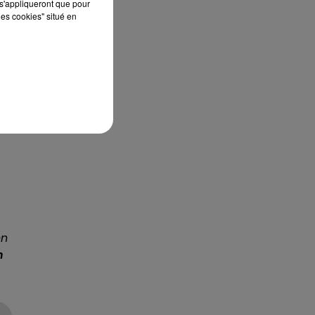
s'appliqueront que pour
les cookies" situé en
e
r
'à
en
n