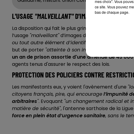
Guillaume, militant Union Communiste Libertaire
mes choix". Vous pouvez
ce site. Vous pouvez met
bas de chaque page.
L'USAGE
"MALVEILLANT"
D'IMAGES DES FORCES 
La disposition qui fait le plus grincer des dents conce
l’usage
"malveillant"
d’images des forces de l’ordre,
ou tout autre élément d’identification"
d’un policie
but de porter
"atteinte à son intégrité physique ou
un an de prison assortie d'une amende de 45 000
agents tenus d'assurer le respect des lois.
PROTECTION DES POLICIERS CONTRE RESTRICTI
Les manifestants eux, y voient l'avènement d'une
"l
citoyens français, pire, qui encourage
l’impunité de
arbitraires
"
. Evoquant
"un changement radical et i
matière de sécurité"
, l'antenne sarthoise de la Lig
force en plein état d’urgence sanitaire
, sans le t