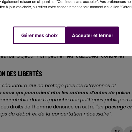
 également refuser en cliquant sur "Continuer sans accepter". Vos préférences ne 
tre à jour vos choix, ou retirer votre consentement à tout moment via le lien "Gérer 
DE L'ORDRE
rne l’article 24 du texte, visant à pénaliser
 via les réseaux sociaux notamment. La diffusion
"du visag
Gérer mes choix
Accepter et fermer
r ou d’un gendarme en intervention lorsque celle-ci a pou
 psychique"
serait punie d’
une peine pouvant aller jusqu
 euros
. Objectif ? Empêcher les
"cabbales"
contre les
ON DES LIBERTÉS
oi sécuritaire qui ne protège plus les citoyennes et
 ceux qui pourraient être les auteurs d'actes de police
nacceptable dans l’approche des politiques publiques 
ue des droits de l'homme dénonce en outre
"un
passage e
emps du débat et de la concertation nécessaire"
.