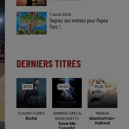
7 août 2026
Gagnez vos entrées pour Papéa
Parc !
DERNIERS TITRES
9h32
9h32
9h29
9h29
9h26
9h26
CLAUDIO CAPEO
JENNIFER LOPEZ &
RENAUD
Riche
Manhattan-
DAVID GUETTA
Kaboul
Save Me
Tonight