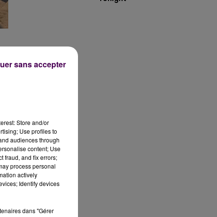
uer sans accepter
de
erest: Store and/or
tising; Use profiles to
tand audiences through
a
personalise content; Use
 fraud, and fix errors;
 may process personal
mation actively
vices; Identify devices
rtenaires dans "Gérer