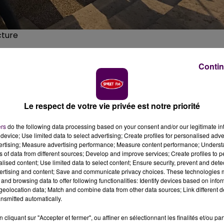
cture
Contin
n
ée de ce mardi 17 novembre au Mans, contre le projet 
Le respect de votre vie privée est notre priorité
mpart aux "cabbales anti-flics".
ers
do the following data processing based on your consent and/or our legitimate int
device; Use limited data to select advertising; Create profiles for personalised adver
 l'homme et du citoyen de 1789, ni plus ni moins : la loi
vertising; Measure advertising performance; Measure content performance; Unders
térieur Gérald Darmanin, portée par plusieurs députés de l
ns of data from different sources; Develop and improve services; Create profiles to 
es LR, a suscité de nombreuses manifestations de
alised content; Use limited data to select content; Ensure security, prevent and detect
ertising and content; Save and communicate privacy choices. These technologies
ou humanistes ce mardi 17 novembre. Au Mans,
ils ont été
and browsing data to offer following functionalities: Identify devices based on infor
rilles de l'hôtel de préfecture
, criant au
"pays de
eolocation data; Match and combine data from other data sources; Link different de
ncore :
"Qui nous protège de la police ?"
.
nsmitted automatically.
cliquant sur "Accepter et fermer", ou affiner en sélectionnant les finalités et/ou pa