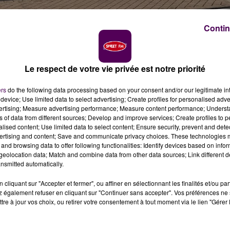
Contin
u Mans
Le respect de votre vie privée est notre priorité
ers
do the following data processing based on your consent and/or our legitimate int
device; Use limited data to select advertising; Create profiles for personalised adver
vertising; Measure advertising performance; Measure content performance; Unders
ns of data from different sources; Develop and improve services; Create profiles to 
n de faire l'acquisition de cellules commerciales vides
alised content; Use limited data to select content; Ensure security, prevent and detect
ertising and content; Save and communicate privacy choices. These technologies
and browsing data to offer following functionalities: Identify devices based on infor
eolocation data; Match and combine data from other data sources; Link different de
ommerciales qui ne trouvent pas preneur. L’annonce a été
nsmitted automatically.
on du nouvel office de commerce qui aura pour mission de
cliquant sur "Accepter et fermer", ou affiner en sélectionnant les finalités et/ou pa
e soutien de la Banque des territoires, nous allons crée
 également refuser en cliquant sur "Continuer sans accepter". Vos préférences ne 
ter des locaux commerciaux et d’y mettre des locataire
tre à jour vos choix, ou retirer votre consentement à tout moment via le lien "Gérer 
ne Le Foll, maire de la capitale sarthoise.
SOINS