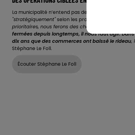
La municipalité n’entend pas devenir un acteur de l’
"stratégiquement"
selon les problématiques des qua
prioritaires, nous ferons des choix ciblés.
Au niveau
fermées depuis longtemps, il nous faut agir. Dans 
dix ans que des commerces ont baissé le rideau
,
Stéphane Le Foll.
Écouter Stéphane Le Foll