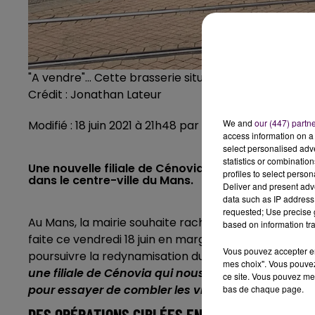
"A vendre"... Cette brasserie située face à la gare d
Crédit :
Jonathan Lateur
We and
our (447) partn
Modifié : 18 juin 2021 à 21h48 par Jonathan Lateur
access information on a 
select personalised ad
statistics or combinatio
Une nouvelle filiale de Cénovia va voir le jour afi
profiles to select person
dans le centre-ville du Mans.
Deliver and present adv
data such as IP address 
requested; Use precise g
Au Mans, la mairie souhaite racheter les cellules c
based on information tra
faite ce vendredi 18 juin en marge de la présentati
Vous pouvez accepter en 
poursuivre la redynamisation du centre-ville.
"
Avec l
mes choix". Vous pouvez
une filiale de Cénovia qui nous permettra d’ache
ce site. Vous pouvez met
pour essayer de combler les vides
"
explique Stépha
bas de chaque page.
DES OPÉRATIONS CIBLÉES EN FONCTION DES BE