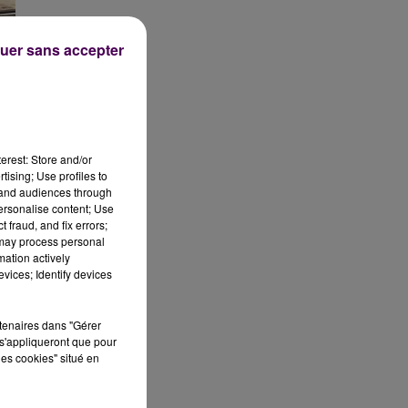
uer sans accepter
erest: Store and/or
tising; Use profiles to
tand audiences through
personalise content; Use
 fraud, and fix errors;
 may process personal
mation actively
vices; Identify devices
rtenaires dans "Gérer
r
s'appliqueront que pour
s
les cookies" situé en