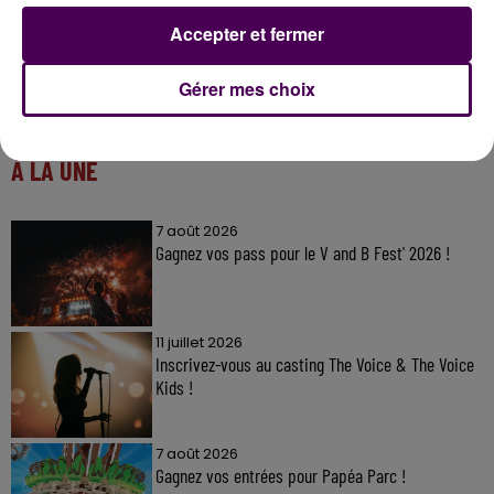
Accepter et fermer
Gérer mes choix
À LA UNE
7 août 2026
Gagnez vos pass pour le V and B Fest' 2026 !
11 juillet 2026
Inscrivez-vous au casting The Voice & The Voice
Kids !
7 août 2026
Gagnez vos entrées pour Papéa Parc !