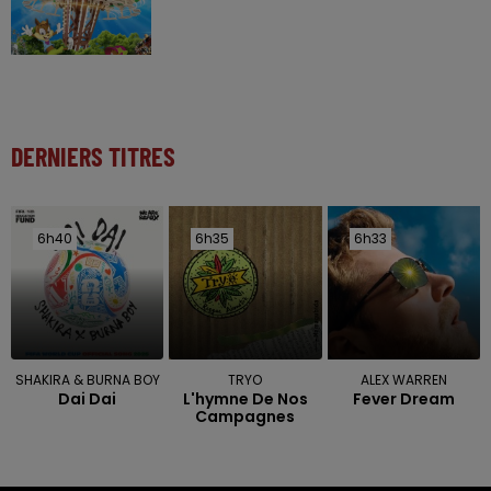
DERNIERS TITRES
6h40
6h40
6h35
6h35
6h33
6h33
SHAKIRA & BURNA BOY
TRYO
ALEX WARREN
Dai Dai
L'hymne De Nos
Fever Dream
Campagnes