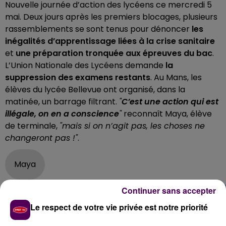
Nouvelle journée d’action des lycéens ce mercredi 5
mai. Deux jours après les premiers blocages, plusieurs
rassemblements se sont tenus pour dénoncer
les
inégalités d’apprentissage liées à la crise sanitaire
et
une préparation tronquée aux épreuves du bac
.
L’Union Nationale des Lycéens demande
la
suppression des examens restants
. Au Mans, les
élèves du lycée Bellevue ont organisé, dans la
matinée, un barrage filtrant.
"
C’est une action qui est
illégale, on en a conscience
"
reconnaît Maya, élève
de terminale,
"mais si on n’agit pas, les choses ne
changeront pas !"
.
Maya
Continuer sans accepter
Le respect de votre vie privée est notre priorité