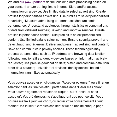
We and
our (447) partners
do the following data processing based on
your consent and/or our legitimate interest: Store and/or access
information on a device; Use limited data to select advertising; Create
profiles for personalised advertising; Use profiles to select personalised
advertising; Measure advertising performance; Measure content
performance; Understand audiences through statistics or combinations
of data from different sources; Develop and improve services; Create
profiles to personalise content; Use profiles to select personalised
content; Use limited data to select content; Ensure security, prevent and
detect fraud, and fix errors; Deliver and present advertising and content;
Save and communicate privacy choices. These technologies may
process personal data such as IP address and browsing data to offer
following functionalities: Identify devices based on information actively
requested; Use precise geolocation data; Match and combine data from
other data sources; Link different devices; Identify devices based on
information transmitted automatically.
Après cette matinée d’action, un rassemblement
Vous pouvez accepter en cliquant sur "Accepter et fermer", ou affiner en
sélectionnant les finalités et/ou partenaires dans "Gérer mes choix".
était prévu en début d’après-midi au Mans, devant la
Vous pouvez également refuser en cliquant sur "Continuer sans
direction académique, boulevard Paixhans.
accepter". Vos préférences ne s'appliqueront que pour ce site. Vous
pouvez mettre à jour vos choix, ou retirer votre consentement à tout
moment via le lien "Gérer les cookies" situé en bas de chaque page.