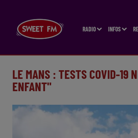
RADIO
INFOS
R
LE MANS : TESTS COVID-19 
ENFANT"