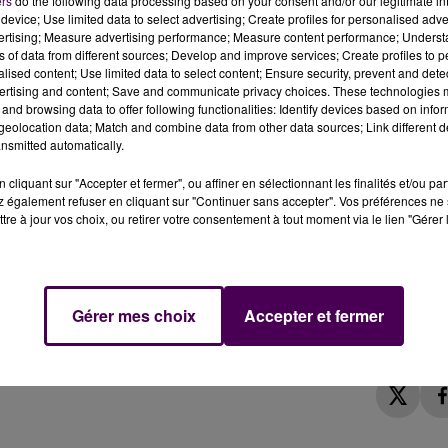
ers
do the following data processing based on your consent and/or our legitimate int
device; Use limited data to select advertising; Create profiles for personalised adver
vertising; Measure advertising performance; Measure content performance; Unders
ns of data from different sources; Develop and improve services; Create profiles to 
alised content; Use limited data to select content; Ensure security, prevent and detect
ertising and content; Save and communicate privacy choices. These technologies
ation Covid-19 parmi l'effectif de son "Pôle femme mèr
and browsing data to offer following functionalities: Identify devices based on infor
agers ce jeudi 12 novembre.
eolocation data; Match and combine data from other data sources; Link different de
nsmitted automatically.
cliquant sur "Accepter et fermer", ou affiner en sélectionnant les finalités et/ou pa
ar le Covid-19 au sein des équipes du
"Pôle femme mère
 également refuser en cliquant sur "Continuer sans accepter". Vos préférences ne 
9 octobre dernier, la direction de l'établissement tient, c
tre à jour vos choix, ou retirer votre consentement à tout moment via le lien "Gérer 
on de dépistage collectif a été décidée et mise en
ont été testés et tous les résultats sont revenus
spitalier manceau conclut en ces termes :
"Nous tenons 
 la situation et sur leur prise en
charge dont la qualité 
Gérer mes choix
Accepter et fermer