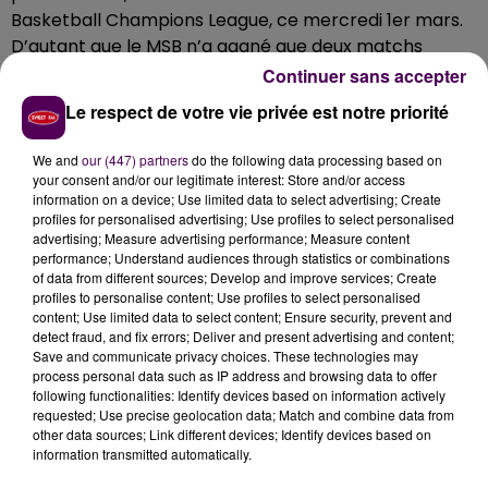
Basketball Champions League, ce mercredi 1er mars.
D’autant que le MSB n’a gagné que deux matchs
depuis le 13 janvier (en Coupe de France), tandis que
Continuer sans accepter
les Sardes ont battu les Tchèques de Nymburk au tour
Le respect de votre vie privée est notre priorité
précédent. Le coup d’envoi de la rencontre sera
donné à 20h30. L’objectif des joueurs d’Alexandre
We and
our (447) partners
do the following data processing based on
Ménard sera donc de préserver leurs chances de
your consent and/or our legitimate interest: Store and/or access
information on a device; Use limited data to select advertising; Create
qualification en vue du match retour le 7 mars à
profiles for personalised advertising; Use profiles to select personalised
Antarès.
advertising; Measure advertising performance; Measure content
performance; Understand audiences through statistics or combinations
of data from different sources; Develop and improve services; Create
profiles to personalise content; Use profiles to select personalised
content; Use limited data to select content; Ensure security, prevent and
detect fraud, and fix errors; Deliver and present advertising and content;
Save and communicate privacy choices. These technologies may
process personal data such as IP address and browsing data to offer
following functionalities: Identify devices based on information actively
requested; Use precise geolocation data; Match and combine data from
other data sources; Link different devices; Identify devices based on
information transmitted automatically.