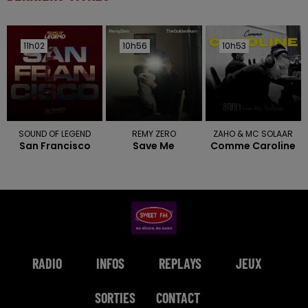
11h02
11h02
10h56
10h56
10h53
10h53
SOUND OF LEGEND
REMY ZERO
ZAHO & MC SOLAAR
San Francisco
Save Me
Comme Caroline
RADIO
INFOS
REPLAYS
JEUX
SORTIES
CONTACT