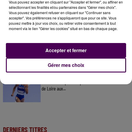
À LA UNE
Vous pouvez accepter en cliquant sur "Accepter et fermer", ou affiner en
sélectionnant les finalités et/ou partenaires dans "Gérer mes choix".
Vous pouvez également refuser en cliquant sur "Continuer sans
7 août 2026
accepter". Vos préférences ne s'appliqueront que pour ce site. Vous
Gagnez vos pass pour le V and B Fest' 2026 !
pouvez mettre à jour vos choix, ou retirer votre consentement à tout
moment via le lien "Gérer les cookies" situé en bas de chaque page.
11 juillet 2026
Accepter et fermer
Inscrivez-vous au casting The Voice & The Voice
Kids !
Gérer mes choix
9h25
Athlétisme : quatre représentants du Centre-Val
de Loire aux...
DERNIERS TITRES