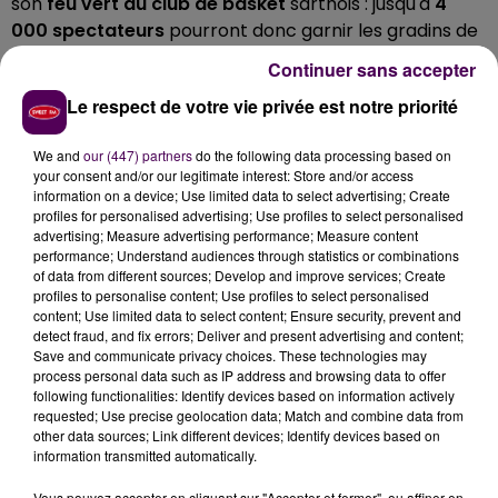
son
feu vert au club de basket
sarthois : jusqu'à
4
000 spectateurs
pourront donc garnir les gradins de
la salle Antarès à l'occasion de ce premier duel de
Continuer sans accepter
Jeep Elite. Les billets seront mis en vente dès ce mardi
Le respect de votre vie privée est notre priorité
22 septembre. Compte tenu du contexte sanitaire,
tous les fans des
"tangos"
devront néanmoins
We and
our (447) partners
do the following data processing based on
s'engager à un
strict respect des gestes barrières
:
your consent and/or our legitimate interest: Store and/or access
port du masque, itinéraire imposé et lavage des mains
information on a device; Use limited data to select advertising; Create
au gel hydro-alcoolique.
profiles for personalised advertising; Use profiles to select personalised
advertising; Measure advertising performance; Measure content
performance; Understand audiences through statistics or combinations
of data from different sources; Develop and improve services; Create
profiles to personalise content; Use profiles to select personalised
content; Use limited data to select content; Ensure security, prevent and
detect fraud, and fix errors; Deliver and present advertising and content;
Save and communicate privacy choices. These technologies may
process personal data such as IP address and browsing data to offer
following functionalities: Identify devices based on information actively
requested; Use precise geolocation data; Match and combine data from
other data sources; Link different devices; Identify devices based on
information transmitted automatically.
À LA UNE
Vous pouvez accepter en cliquant sur "Accepter et fermer", ou affiner en