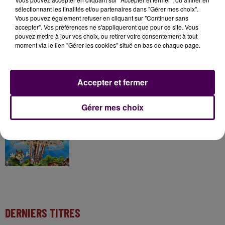
sélectionnant les finalités et/ou partenaires dans "Gérer mes choix".
Vous pouvez également refuser en cliquant sur "Continuer sans
7 août 2026
accepter". Vos préférences ne s'appliqueront que pour ce site. Vous
Gagnez vos pass pour le V and B Fest' 2026 !
pouvez mettre à jour vos choix, ou retirer votre consentement à tout
moment via le lien "Gérer les cookies" situé en bas de chaque page.
11 juillet 2026
Accepter et fermer
Inscrivez-vous au casting The Voice & The Voice
Kids !
Gérer mes choix
7 août 2026
Gagnez vos entrées pour Papéa Parc !
DERNIERS TITRES