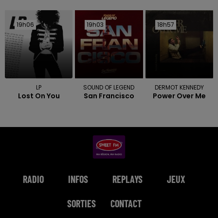
19h06
19h06
19h03
19h03
18h57
18h57
LP
SOUND OF LEGEND
DERMOT KENNEDY
Lost On You
San Francisco
Power Over Me
RADIO
INFOS
REPLAYS
JEUX
SORTIES
CONTACT