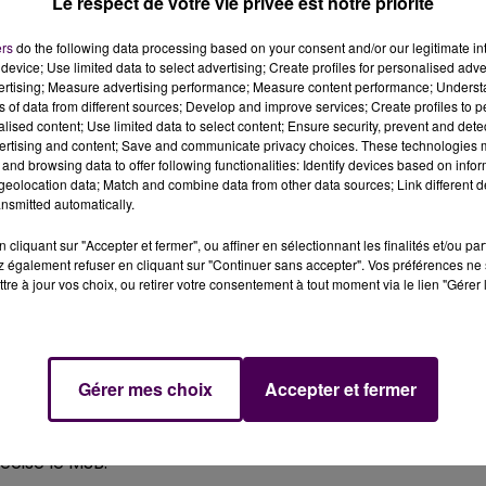
Le respect de votre vie privée est notre priorité
ers
do the following data processing based on your consent and/or our legitimate int
e du Mans Sarthe Basket. Âgé de 27 ans, cet ancien de
device; Use limited data to select advertising; Create profiles for personalised adver
ionnat français lors de la saison 2016-2017.
vertising; Measure advertising performance; Measure content performance; Unders
ns of data from different sources; Develop and improve services; Create profiles to 
alised content; Use limited data to select content; Ensure security, prevent and detect
ertising and content; Save and communicate privacy choices. These technologies
our les hommes d’Eric Bartecheky, en vue de la prochain
and browsing data to offer following functionalities: Identify devices based on infor
 en signant l’Américain Cameron Clark, un ailier fort de
eolocation data; Match and combine data from other data sources; Link different de
voluait auparavant sous les couleurs de Chalon-sur-Saône
nsmitted automatically.
 : avec 18,58 points de moyenne, il a été élu meilleur
cliquant sur "Accepter et fermer", ou affiner en sélectionnant les finalités et/ou pa
 également refuser en cliquant sur "Continuer sans accepter". Vos préférences ne 
tre à jour vos choix, ou retirer votre consentement à tout moment via le lien "Gérer 
une grave blessure. Une fracture du tibia l’a éloigné des
à une batterie de tests médicaux au Pôle Santé Sud et 
Gérer mes choix
Accepter et fermer
Cam suivra dans un premier temps un programme
re Bertrand, et le staff technique avant d’être intégré 
écise le MSB.