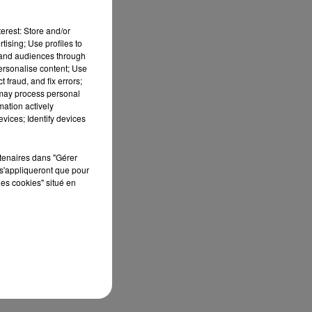
erest: Store and/or
tising; Use profiles to
tand audiences through
personalise content; Use
 fraud, and fix errors;
 may process personal
e
mation actively
vices; Identify devices
.
rtenaires dans "Gérer
s'appliqueront que pour
les cookies" situé en
à
au