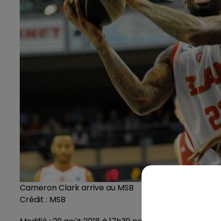
Cameron Clark arrive au MSB
Crédit :
MSB