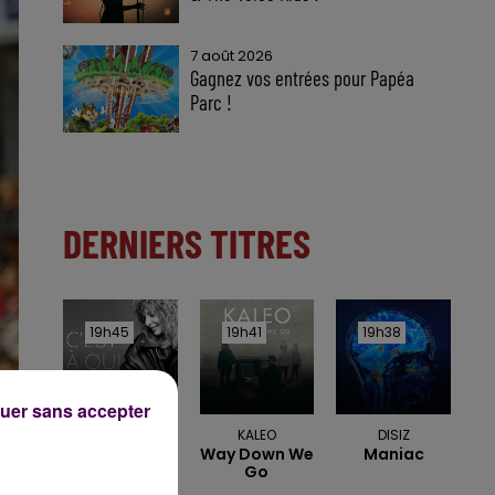
7 août 2026
Gagnez vos entrées pour Papéa
Parc !
DERNIERS TITRES
19h45
19h45
19h41
19h41
19h38
19h38
uer sans accepter
MYLENE FARMER
KALEO
DISIZ
C'est À Qui Le
Way Down We
Maniac
Tour
Go