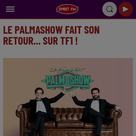
LE PALMASHOW FAIT SON
RETOUR... SUR TF1 !