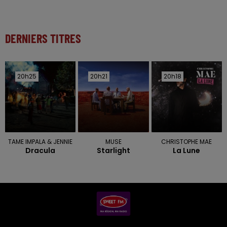
DERNIERS TITRES
20h25
20h25
20h21
20h21
20h18
20h18
TAME IMPALA & JENNIE
MUSE
CHRISTOPHE MAE
Dracula
Starlight
La Lune