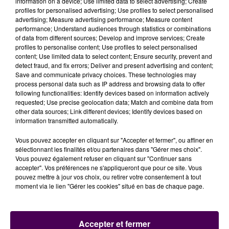
information on a device; Use limited data to select advertising; Create
#CeSoirCestPalmashow
profiles for personalised advertising; Use profiles to select personalised
advertising; Measure advertising performance; Measure content
performance; Understand audiences through statistics or combinations
Pour la première fois sur
@TF1
le
@palmashow
of data from different sources; Develop and improve services; Create
propose une soirée exceptionnelle !
profiles to personalise content; Use profiles to select personalised
content; Use limited data to select content; Ensure security, prevent and
detect fraud, and fix errors; Deliver and present advertising and content;
Entourés d'invités d'exception, David Marsais &
Save and communicate privacy choices. These technologies may
Gégroire Ludig vous donnent RDV pour une soirée
process personal data such as IP address and browsing data to offer
following functionalities: Identify devices based on information actively
inédite de parodies, clips et fausses pubs !
requested; Use precise geolocation data; Match and combine data from
other data sources; Link different devices; Identify devices based on
Vendredi 15 février à 21h00 !
information transmitted automatically.
pic.twitter.com/alMfKZ5Mc0
Vous pouvez accepter en cliquant sur "Accepter et fermer", ou affiner en
sélectionnant les finalités et/ou partenaires dans "Gérer mes choix".
— TF1 Pro (@TF1Pro)
22 janvier 2019
Vous pouvez également refuser en cliquant sur "Continuer sans
accepter". Vos préférences ne s'appliqueront que pour ce site. Vous
pouvez mettre à jour vos choix, ou retirer votre consentement à tout
moment via le lien "Gérer les cookies" situé en bas de chaque page.
Accepter et fermer