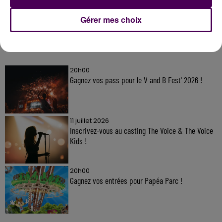
Gérer mes choix
À LA UNE
20h00
Gagnez vos pass pour le V and B Fest' 2026 !
11 juillet 2026
Inscrivez-vous au casting The Voice & The Voice
Kids !
20h00
Gagnez vos entrées pour Papéa Parc !