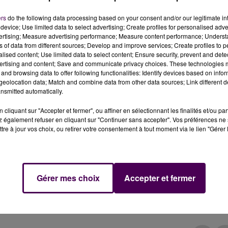
ers
do the following data processing based on your consent and/or our legitimate int
device; Use limited data to select advertising; Create profiles for personalised adver
vertising; Measure advertising performance; Measure content performance; Unders
ns of data from different sources; Develop and improve services; Create profiles to 
 développement d'un jeu vidéo inspiré de l'univers du
alised content; Use limited data to select content; Ensure security, prevent and detect
au printemps 2022.
ertising and content; Save and communicate privacy choices. These technologies
and browsing data to offer following functionalities: Identify devices based on infor
eolocation data; Match and combine data from other data sources; Link different de
ché ainsi que sur ordinateur : le Puy du Fou et Microids
nsmitted automatically.
nédit. La première édition, dont la sortie est annoncée pou
cliquant sur "Accepter et fermer", ou affiner en sélectionnant les finalités et/ou pa
 Signe du Triomphe"
et
"Le Secret de la Lance"
, qui sont
 également refuser en cliquant sur "Continuer sans accepter". Vos préférences ne 
parc vendéen.
tre à jour vos choix, ou retirer votre consentement à tout moment via le lien "Gérer 
 du jeu aux fans du Puy du Fou"
lâche Stéphane
Gérer mes choix
Accepter et fermer
ollaboré aux côtés de plusieurs acteurs du monde du
éritable spectacle qui réunira toute la famille comme le
las De Villiers, président du parc.