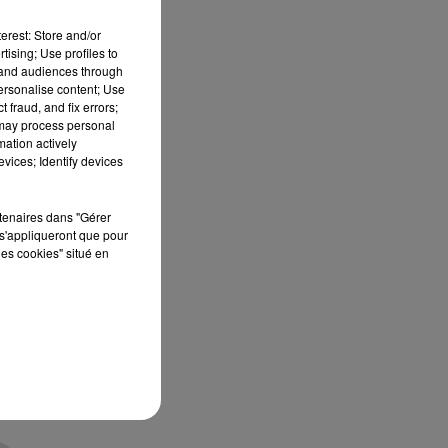
erest: Store and/or
tising; Use profiles to
tand audiences through
personalise content; Use
 fraud, and fix errors;
 may process personal
mation actively
vices; Identify devices
r
rtenaires dans "Gérer
s'appliqueront que pour
les cookies" situé en