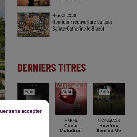
4 août 2026
Honfleur : réouverture du quai
Sainte-Catherine le 8 août
DERNIERS TITRES
6h16
6h16
6h14
6h14
6h10
6h10
uer sans accepter
OFENBACH &
MARINE
NICKELBACK
Coeur
How You
STARSAILOR
Maladroit
Remind Me
Four To The
Floor